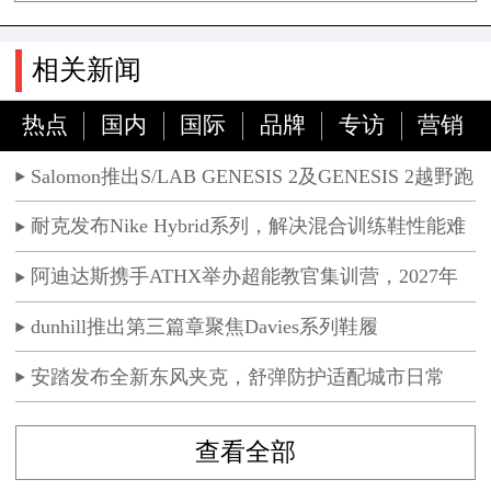
相关新闻
热点
国内
国际
品牌
专访
营销
Salomon推出S/LAB GENESIS 2及GENESIS 2越野跑
鞋
耐克发布Nike Hybrid系列，解决混合训练鞋性能难
题
阿迪达斯携手ATHX举办超能教官集训营，2027年
ATHX GAMES落地京沪
dunhill推出第三篇章聚焦Davies系列鞋履
安踏发布全新东风夹克，舒弹防护适配城市日常
查看全部