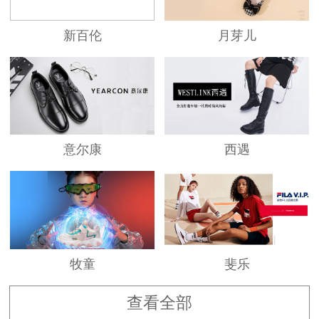
新百伦
月芽儿
意尔康
西遇
牧童
斐乐
查看全部