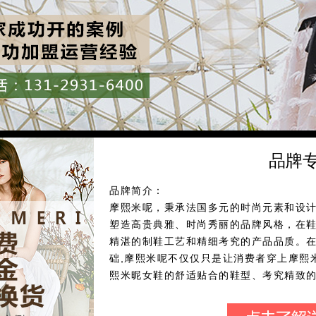
品牌
品牌简介：
摩熙米呢，秉承法国多元的时尚元素和设计
塑造高贵典雅、时尚秀丽的品牌风格，在
精湛的制鞋工艺和精细考究的产品品质。
础,摩熙米呢不仅仅只是让消费者穿上摩熙
熙米昵女鞋的舒适贴合的鞋型、考究精致
场11年来，随着产品的更新和品牌知名度
牌形象和时尚风格，在竞争日趋激烈的女