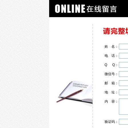
姓
名
：
电
话
：
Q
Q
：
微信号：
邮
箱
：
地
址
：
内
容
：
验证码：