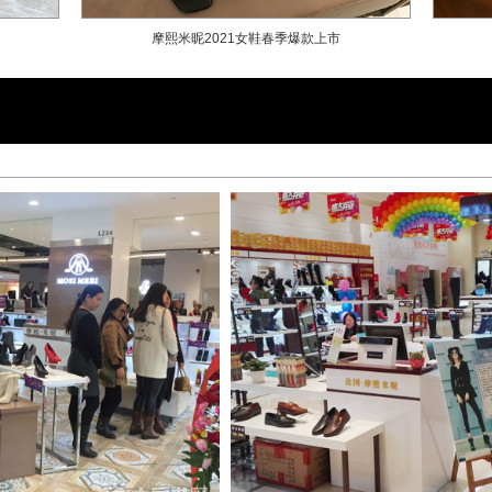
9年获得“广东省守合同重信用企业”荣誉称
摩熙米昵2021女鞋春季爆款上市
2020——荣获“最具投资价值十大品牌”荣
同重信用企业”荣誉称号。