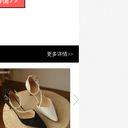
女性。
如一。
摩熙米昵不仅仅只是让消费者穿上摩熙
昵女鞋的舒适贴合的鞋型、考究精致的
更多详情>>
I MERI摩熙米昵”时尚女鞋品牌。
”荣誉。同年荣获“广东省守合同重信用
中国最爱女性喜爱品牌”荣誉称号,同年全
十大畅销女鞋排行榜”2010-2014年,
”荣誉称号。
单位”荣誉称号。
最具投资价值十大品牌”荣誉称号。并连续