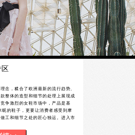
专区
理念，糅合了欧洲最新的流行趋势,
鞋款整体的造型和细节的处理上展现成
在竞争激烈的女鞋市场中，产品是基
米昵的鞋子，更要让消费者感受到摩
的做工和细节之处的匠心独运。进入市
的提升，摩熙米昵逐渐展现出清晰的品
鞋市场形成品牌差异化的优势和稳定的