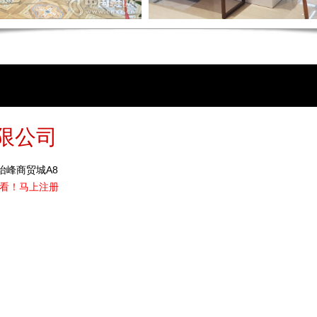
限公司
怡峰商贸城A8
看！
马上注册