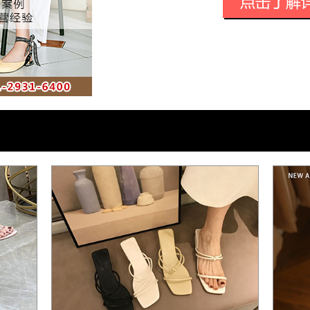
消费者认知。
品牌定位：快时尚法式风情品牌女鞋。
产品风格：简约、优雅、知性。
客户群体：18-45岁爱时尚简单优雅知性
品牌理念：
跟随潮流只会慢人一步塑造风格才能始终
在竞争激烈的女鞋市场中，产品是基础，
米昵的鞋子，更要让消费者感受到摩熙米
做工和细节之处的匠心独运。
品牌荣誉历程：
2008——广州嘉鸿鞋业有限公司成立"MOS
2010——公司被授予“知识产权试点企业
企业”称号。
2011——摩熙米呢MOSI MERI荣获“
国加盟店铺达400多家。
2014——摩熙米昵MOSI MERI登上“中国
公司连续5年获得“广东省守合同重信用企业
2015——公司荣获“广东省优秀企业理事
2019——摩熙米昵MOSI MERI荣获“