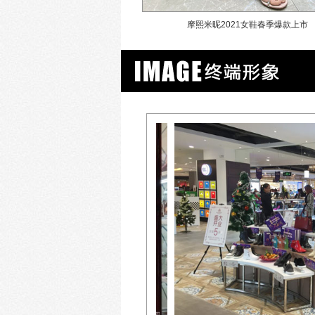
021女鞋春季爆款上市
摩熙米昵2021女鞋春季爆款上市