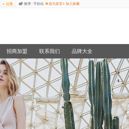
微博
|
手机站
|
设为首页
加入收藏
招商加盟
联系我们
品牌大全