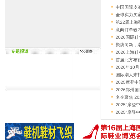
中国国际皮
路
全球实力买家
尚...
第22届上
年...
意向订单破2
东...
2026国际
商...
聚势向新，
专题报道
更多
2...
2026上海
首届北方布鞋
2026年10
类、...
国际潮人来打
包...
2025摩登
2026郑州
已...
名企聚焦 2
装...
2025“摩
览...
2025“摩
活...