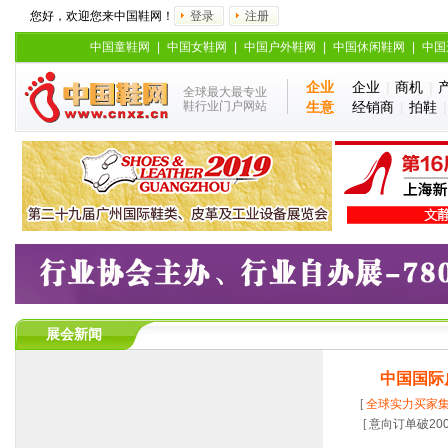
您好，欢迎您来中国鞋网！
登录
注册
中国童鞋网
|
中国女鞋网
|
中国户外鞋网
|
中国休闲鞋网
|
中国
企业
企业
|
商机
|
全球最大最专业
鞋行业门户网站
生意
经销商
|
拍鞋
展会新闻
中国国际
[
全球实力买家集
[
意向订单破20