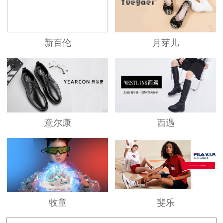
新百伦
月芽儿
意尔康
西遇
牧童
斐乐