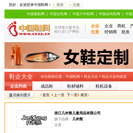
您好，欢迎您来中国鞋网！
登录
注册
中国童鞋网
|
中国女鞋网
|
中国户外鞋网
|
中国休闲鞋网
|
中国
企业
企业
|
商机
|
全球最大最专业
鞋行业门户网站
生意
经销商
|
批发
鞋企大全
你当前的位置：
中国鞋网
>
鞋企大全
>
鞋企大全列表页
企业列表
成品鞋
鞋材辅料
鞋机设备
切换到图片
首页
上一页
下一页
尾页
浙江几米熊儿童用品有限公司
旗下品牌：
几米熊
主营：