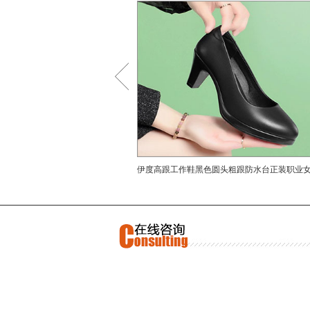
始终
鞋的
是多
应变
>
的魅
之间
鞋，
代潮
不断
各个
伊度高跟工作鞋黑色圆头粗跟防水台正装职业
追世
鞋浅口女鞋
康生
领，
并以
者的
潜力