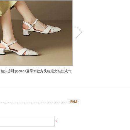
一个
应该
化，适
示自己
与人
度女
;现
，只有
才能在
，紧
包头凉鞋女2023夏季新款方头粗跟女鞋法式气
伊度玛丽珍复古单鞋2023秋季
适、健
质中跟鞋子
白
前卫。
大消费
国内具
*