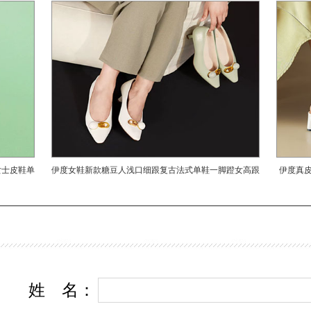
站在时尚的前沿，成为国内具潜力的女鞋竞争品牌。 伊度，不仅仅是
品牌，更是一种生活态度、一种生活主张、一种生活方式;现代潮流的生活
层次、多方面的，人们追求不同的生活体验及生活经历，只有不断掌握变
化、在变化中展现女性外在与内在的很好气质和品位，才能在各个方面展
力。 伊度，时尚、流行的代名词，紧追世界时尚潮流。该品牌崇尚人
的真诚付出，倡导积极心态、简约舒适、健康生活。 设计理念 伊
不仅仅是一个鞋的品牌，更是一种生活态度、一种生活主张、一种生活方式
流的生活应该是多层次、多方面的，人们追求不同的生活体验及生活经历
掌握变化，适应变化、在变化中展现女性外在与内在的很好气质和品位，
方面展示自己的魅力。 产品风格 伊度女鞋，时尚、流行的代名词
女士皮鞋单
伊度女鞋新款糖豆人浅口细跟复古法式单鞋一脚蹬女高跟
伊度真皮
界时尚潮流。该品牌崇尚人与人之间的真诚付出，倡导积极心态、简约舒
鞋
活。主打时尚皮毛女鞋，主要顾客群为“20-45岁，中高等实现目标”的都市
伊度女鞋风格多样，以“时尚、简约、舒适、成熟”为主流，亦不乏新潮、
的品质、不凡的服务、适中的价格确立了自己鲜明的品牌形象，受到了广
喜爱与认可。同时产品以款式新颖、用料考究始终站在时尚的前沿，成为
的女鞋竞争品牌。
姓
名
：