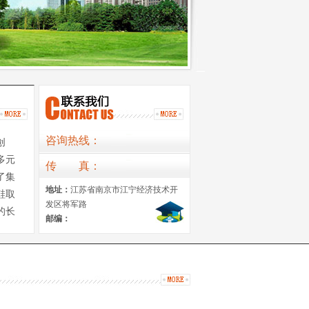
咨询热线：
创
多元
传
真
：
了集
地址：
江苏省南京市江宁经济技术开
鞋取
发区将军路
的长
邮编：
5岁，
、成
自己
料考究