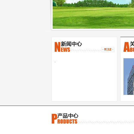
·
期目
HEO
中高
熟”
鲜明