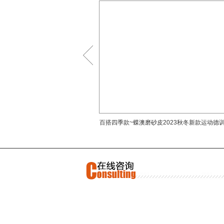
澳女
验。
>
百搭四季款~蝶澳磨砂皮2023秋冬新款运动德
软圆头系带