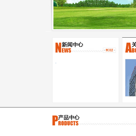
·
出。
雅还
策划
和魅
节，