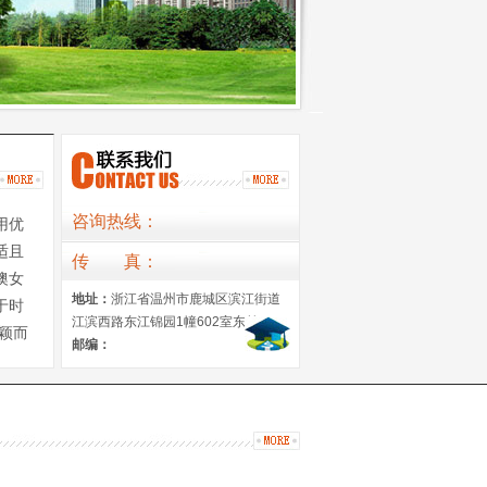
咨询热线：
用优
适且
传
真
：
澳女
地址：
浙江省温州市鹿城区滨江街道
于时
江滨西路东江锦园1幢602室东首
颖而
邮编：
简约优
过精心
发自信
环
感，蝶