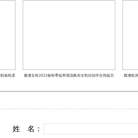
鞋都经过严格的质量控制，以确保每一双鞋子都能够给消费者带来卓越的
训鞋板鞋柔
蝶澳女鞋2023春秋季低帮潮流帆布女鞋街拍学生韩版百
蝶澳欧洲
搭黑色板鞋
姓
名
：