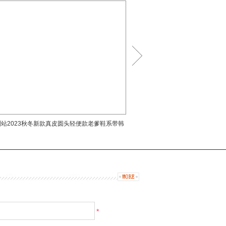
穿着体
站2023秋冬新款真皮圆头轻便款老爹鞋系带韩
蝶澳欧货真皮老爹鞋女ins潮20
版休闲运动鞋
运动休闲
*