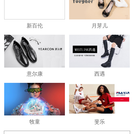
新百伦
月芽儿
意尔康
西遇
牧童
斐乐