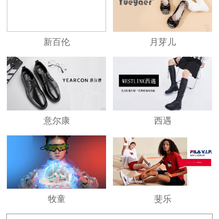
风尚,佰诗奴—自由悠闲也有一种从容随时的显
露。
新百伦
月芽儿
意尔康
西遇
牧童
斐乐