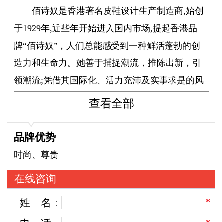
佰诗奴是香港著名皮鞋设计生产制造商,始创
于1929年,近些年开始进入国内市场,提起香港品
牌“佰诗奴”，人们总能感受到一种鲜活蓬勃的创
造力和生命力。她善于捕捉潮流，推陈出新，引
领潮流;凭借其国际化、活力充沛及实事求是的风
格而享誉全球。
查看全部
“佰诗奴”品牌产品主要是针对年轻人及中年
品牌优势
人。几年后，各个年龄层次的消费者都钟情于
时尚、尊贵
它。它的设计随意幽趣、简约而不简单，易于穿
在线咨询
着、佩带，讲究舒适，精于品质;把来自于怀旧情
*
姓
名：
绪的灵感应用于现代的品位生活;融入北欧、南美
风格主题，无穷的灵感谱写东方生活;“传播美丽，