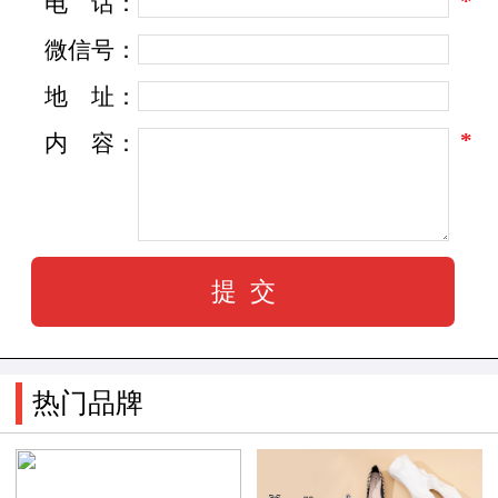
*
电
话：
缔造品位生活”是佰诗奴设计大师x.f.y的设计理
微信号：
念。
地
址：
*
内
容：
1929年，在香港经济大崩溃时，民众情绪低
落，x.f.y的设计则释放出欢欣鼓舞的气氛，带来
一抹亮色，风靡香港。近几年
来, HK BAI SHI NU INTERNATIONAL GROUP LIM
港佰诗奴国际集团有限公司)首席设计大师X﹒
DXM秉承了x.f.y设计大师的设计风格, 创新了现代
时尚设计思维, 在现代时尚元素中添加了经典传统
热门品牌
音符,精致化的简约,将时尚韵味完美融合到工作休
闲之中,以自然的手法打造出充满现代气息的简约