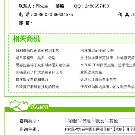
联系人：
周先生
邮编
：
QQ：
2480657490
电 话：
0086-020-66634575
传 真：
邮 箱：
相关商机
·
赫利俄斯以创新的梭织工艺
·
巴林(Ballin)时尚女鞋
·
老爷车精致、品质、舒适
·
足行健愿世界更健康，让健康更简
·
思嘉拉赢得了众多时尚爱好者的喜
·
N.THREE时尚无止境，追求无止
·
壹铺受到了广大消费者的认可
·
萱恩谋求共赢
·
蝶澳散发自信和魅力
·
金洛熙让舒适自由自在
·
欧琦蔓征服所有挑剔的目光
·
伊度成为国内具潜力的女鞋竞争品
咨询类型：
加盟
代理
批发
其他
咨询主题：