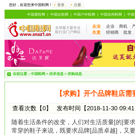
您好，欢迎您来中国鞋网！
登录
注册
中国童鞋网
|
中国女鞋网
|
中国户外鞋网
|
中国休闲鞋网
|
中国
企业
企业
|
商机
|
全球最大最专业
鞋行业门户网站
生意
经销商
|
批发
当前位置：
中国鞋网
>
供求信息
>
求购信息
【求购】开个品牌鞋店需
查看次数【0】
发布时间【2018-11-30 09:41
随着生活条件的改变，人们对生活质量[的]要
常穿的鞋子来说，既要求品牌[品质卓越]，又