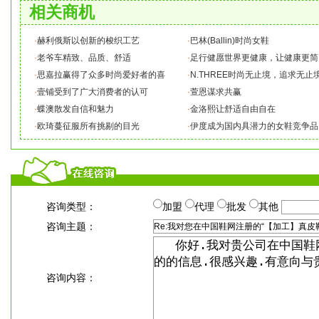
相关商机
·
赫利俄斯以创新的梭织工艺
·
巴林(Ballin)时尚女鞋
·
老爷车精致、品质、舒适
·
足行健愿世界更健康，让健康更简
·
思嘉拉赢得了众多时尚爱好者的喜
·
N.THREE时尚无止境，追求无止
·
壹铺受到了广大消费者的认可
·
萱恩谋求共赢
·
蝶澳散发自信和魅力
·
金洛熙让舒适自由自在
·
欧琦蔓征服所有挑剔的目光
·
伊度成为国内具潜力的女鞋竞争品
咨询类型：
加盟
代理
批发
其他
咨询主题：
咨询内容：