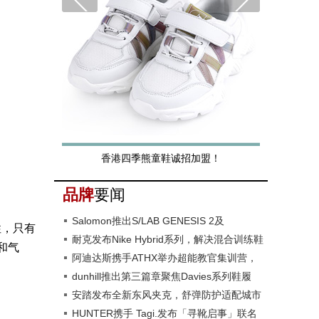
沙驰男鞋 期待你的加入！
品牌
要闻
Salomon推出S/LAB GENESIS 2及
性，只有
GENESIS 2越野跑鞋
耐克发布Nike Hybrid系列，解决混合训练鞋
和气
性能难题
阿迪达斯携手ATHX举办超能教官集训营，
2027年ATHX GAMES落地京沪
dunhill推出第三篇章聚焦Davies系列鞋履
安踏发布全新东风夹克，舒弹防护适配城市
日常
HUNTER携手 Tagi.发布「寻靴启事」联名