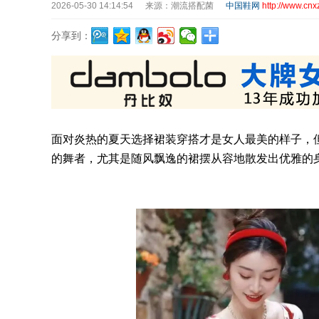
2026-05-30 14:14:54
来源：潮流搭配菌
中国鞋网
http://www.cnx
分享到：
面对炎热的夏天选择裙装穿搭才是女人最美的样子，但
的舞者，尤其是随风飘逸的裙摆从容地散发出优雅的