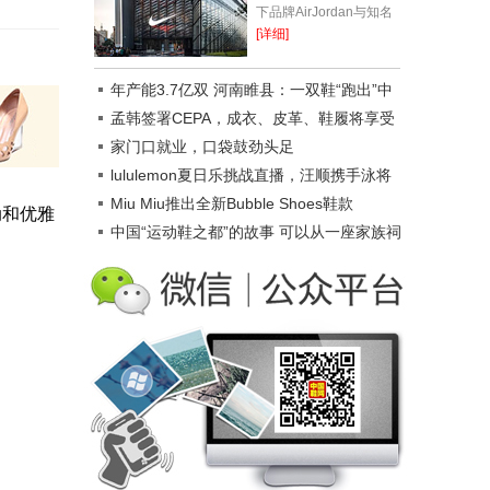
下品牌AirJordan与知名
音乐人、知名设计师三方
[详细]
联名的“闪电倒钩”球鞋发
售后，市场反响强烈，一
年产能3.7亿双 河南睢县：一双鞋“跑出”中
鞋难求。在...
原加速度
孟韩签署CEPA，成衣、皮革、鞋履将享受
韩国优惠关税
家门口就业，口袋鼓劲头足
lululemon夏日乐挑战直播，汪顺携手泳将
传递运动快乐
Miu Miu推出全新Bubble Shoes鞋款
动和优雅
中国“运动鞋之都”的故事 可以从一座家族祠
堂说起