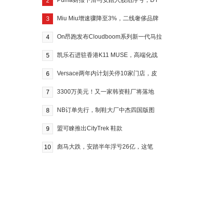
Puma财报下滑与安踏入股陷浮亏，DT
2
Miu Miu增速骤降至3%，二线奢侈品牌
3
On昂跑发布Cloudboom系列新一代马拉
4
凯乐石进驻香港K11 MUSE，高端化战
5
Versace两年内计划关停10家门店，皮
6
3300万美元！又一家韩资鞋厂将落地
7
NB订单先行，制鞋大厂中杰四国版图
8
盟可睞推出CityTrek 鞋款
9
彪马大跌，安踏半年浮亏26亿，这笔
10