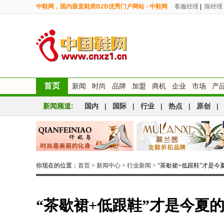
中鞋网，国内垂直鞋类B2B优秀门户网站 - 中鞋网
客服经理
|
陈经理
首页
新闻
时尚
品牌
加盟
商机
企业
市场
产
新闻频道:
国内
|
国际
|
行业
|
热点
|
原创
|
你现在的位置：
首页
>
新闻中心
>
行业新闻
> “茶歇裙+低跟鞋”才是
“茶歇裙+低跟鞋”才是今夏