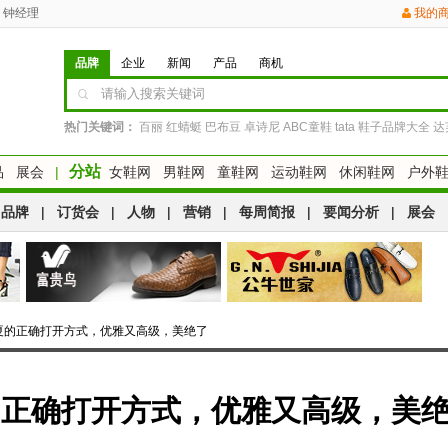
钟经理
我的
品牌
企业
新闻
产品
商机
热门关键词：
百丽
红蜻蜓
巴布豆
卓诗尼
ABC童鞋
tata
鞋子品牌大全
达
分站
品
展会
|
女鞋网
男鞋网
童鞋网
运动鞋网
休闲鞋网
户外
品牌
|
订货会
|
人物
|
营销
|
每周简报
|
要闻分析
|
展会
今夏的正确打开方式，优雅又高级，美绝了
的正确打开方式，优雅又高级，美