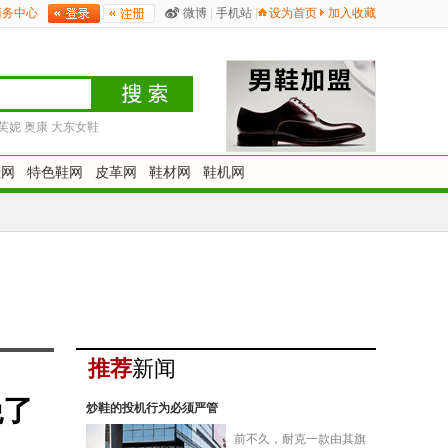
商务中心
微博
|
手机站
|
设为首页
加入收藏
芙妮
奥康
大东女鞋
鞋网
特色鞋网
皮革网
鞋材网
鞋机网
推荐
新闻
绝了
炒鞋的投机行为必须严管
前不久，耐克一款由其旗