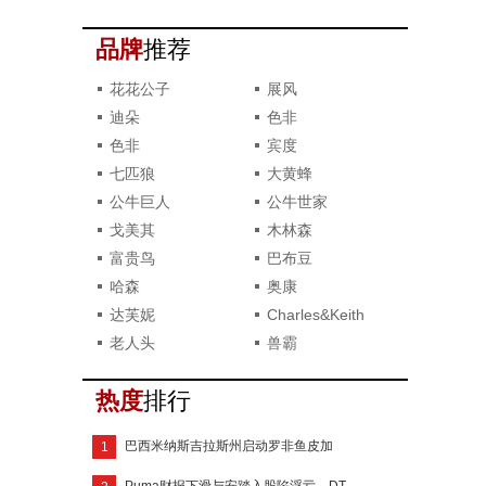
系列
品牌
推荐
花花公子
展风
迪朵
色非
色非
宾度
七匹狼
大黄蜂
公牛巨人
公牛世家
戈美其
木林森
富贵鸟
巴布豆
哈森
奥康
达芙妮
Charles&Keith
老人头
兽霸
热度
排行
巴西米纳斯吉拉斯州启动罗非鱼皮加
1