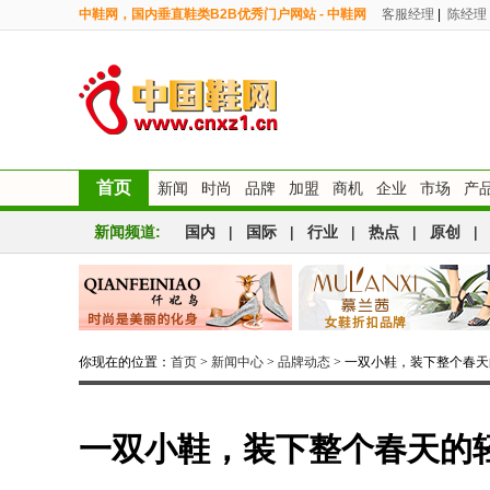
中鞋网，国内垂直鞋类B2B优秀门户网站 - 中鞋网
客服经理
|
陈经理
首页
新闻
时尚
品牌
加盟
商机
企业
市场
产
新闻频道:
国内
|
国际
|
行业
|
热点
|
原创
|
你现在的位置：
首页
>
新闻中心
>
品牌动态
> 一双小鞋，装下整个春
一双小鞋，装下整个春天的