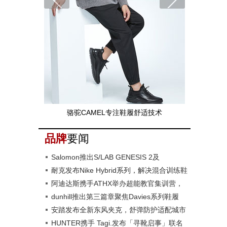
骆驼CAMEL专注鞋履舒适技术
品牌
要闻
Salomon推出S/LAB GENESIS 2及
GENESIS 2越野跑鞋
耐克发布Nike Hybrid系列，解决混合训练鞋
性能难题
阿迪达斯携手ATHX举办超能教官集训营，
2027年ATHX GAMES落地京沪
dunhill推出第三篇章聚焦Davies系列鞋履
安踏发布全新东风夹克，舒弹防护适配城市
日常
HUNTER携手 Tagi.发布「寻靴启事」联名