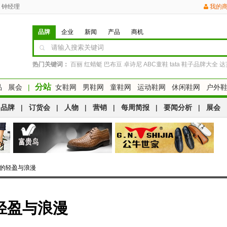
钟经理
我的
品牌
企业
新闻
产品
商机
热门关键词：
百丽
红蜻蜓
巴布豆
卓诗尼
ABC童鞋
tata
鞋子品牌大全
达
分站
品
展会
|
女鞋网
男鞋网
童鞋网
运动鞋网
休闲鞋网
户外
品牌
|
订货会
|
人物
|
营销
|
每周简报
|
要闻分析
|
展会
天的轻盈与浪漫
轻盈与浪漫