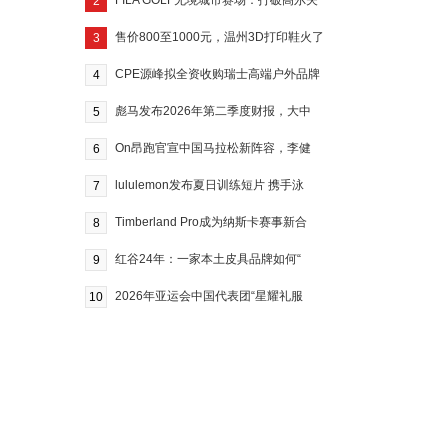
FILA GOLF无境城市赛场：打破高尔夫
2
售价800至1000元，温州3D打印鞋火了
3
CPE源峰拟全资收购瑞士高端户外品牌
4
彪马发布2026年第二季度财报，大中
5
On昂跑官宣中国马拉松新阵容，李健
6
lululemon发布夏日训练短片 携手泳
7
Timberland Pro成为纳斯卡赛事新合
8
红谷24年：一家本土皮具品牌如何“
9
2026年亚运会中国代表团“星耀礼服
10