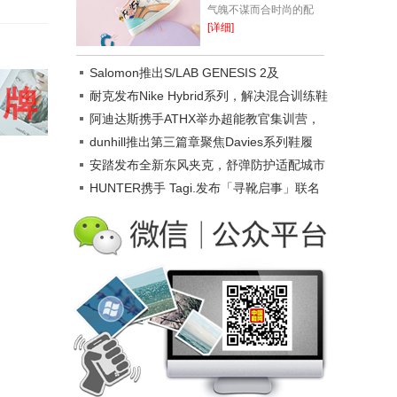
气魄不谋而合时尚的配
色，充满探索乐趣一年一
[详细]
度令人期(开)待(心)的国
庆节来啦假期除了要做旅
Salomon推出S/LAB GENESIS 2及
游路线的准备...
GENESIS 2越野跑鞋
耐克发布Nike Hybrid系列，解决混合训练鞋
性能难题
阿迪达斯携手ATHX举办超能教官集训营，
2027年ATHX GAMES落地京沪
dunhill推出第三篇章聚焦Davies系列鞋履
安踏发布全新东风夹克，舒弹防护适配城市
日常
HUNTER携手 Tagi.发布「寻靴启事」联名
系列