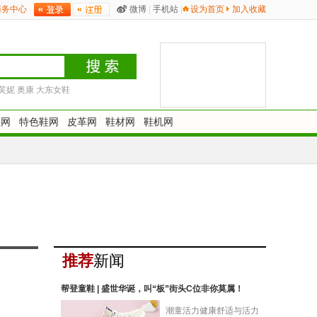
商务中心
微博
|
手机站
|
设为首页
加入收藏
芙妮
奥康
大东女鞋
鞋网
特色鞋网
皮革网
鞋材网
鞋机网
推荐
新闻
帮登童鞋 | 盛世华诞，叫“板”街头C位非你莫属！
潮童活力健康舒适与活力