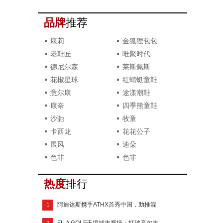
系列
品牌
推荐
康莉
金狐狸包包
老鞋匠
唯聚时代
德尼尔森
莱斯佩斯
花椒星球
红蜻蜓童鞋
意尔康
途漾潮鞋
康奈
四季熊童鞋
沙驰
牧童
卡西龙
花花公子
展风
迪朵
色非
色非
热度
排行
阿迪达斯携手ATHX首秀中国，助推混
1