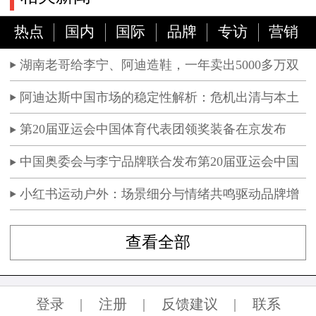
热点
国内
国际
品牌
专访
营销
湖南老哥给李宁、阿迪造鞋，一年卖出5000多万双
阿迪达斯中国市场的稳定性解析：危机出清与本土
化经营
第20届亚运会中国体育代表团领奖装备在京发布
中国奥委会与李宁品牌联合发布第20届亚运会中国
体育代表团领奖装备
小红书运动户外：场景细分与情绪共鸣驱动品牌增
长
查看全部
登录
|
注册
|
反馈建议
|
联系