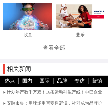
牧童
斐乐
查看全部
相关新闻
热点
国内
国际
品牌
专访
营销
计划年产数千万双！16条运动鞋生产线！中巴企业
签署合作协议
安踏市集：用球场重写零售逻辑，社群成为品牌护