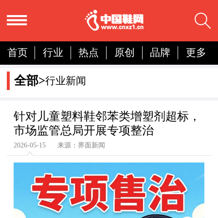
首页
行业
热点
原创
品牌
更多
国内
国际
展会
人物
营销
简报
全部>
行业新闻
分析
针对儿童塑料鞋邻苯类增塑剂超标，
市场监管总局开展专项整治
2026-05-15 来源：界面新闻