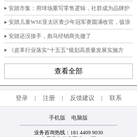
签署合作协议
安踏市集：用球场重写零售逻辑，社群成为品牌护
城河
安踏儿童WSE亚太区青少年冠军赛圆满收官，骇浪
5体测跑鞋赛场首秀
安踏还没接手，彪马经销商先撤了
《皮革行业落实“十五五”规划高质量发展实施方
案》终审稿专家论证会召开
查看全部
登录
|
注册
|
反馈建议
|
联系
手机版
电脑版
业务咨询热线：181 4409 9030