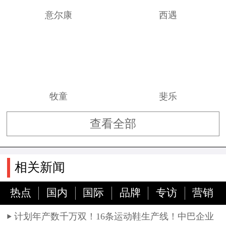
意尔康
西遇
牧童
斐乐
查看全部
相关新闻
热点
国内
国际
品牌
专访
营销
计划年产数千万双！16条运动鞋生产线！中巴企业