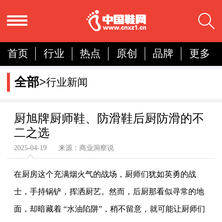
首页
行业
热点
原创
品牌
更多
国内
国际
展会
人物
营销
简报
全部>
行业新闻
分析
厨旭牌厨师鞋、防滑鞋后厨防滑的不
二之选
2025-04-19 来源：商业洞察说
在厨房这个充满烟火气的战场，厨师们犹如英勇的战
士，手持锅铲，挥洒厨艺。然而，后厨那看似寻常的地
面，却暗藏着 “水油陷阱”，稍不留意，就可能让厨师们