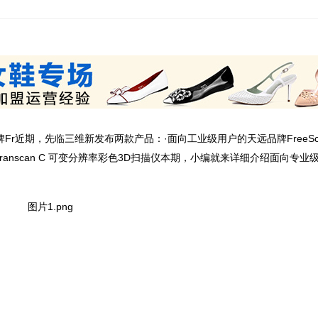
r近期，先临三维新发布两款产品：·面向工业级用户的天远品牌FreeSca
ranscan C 可变分辨率彩色3D扫描仪本期，小编就来详细介绍面向专业