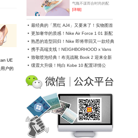
气魄不谋而合时尚的配
色，充满探索乐趣一年一
[详细]
度令人期(开)待(心)的国
庆节来啦假期除了要做旅
最经典的「黑红 AJ4」又要来了！实物图首
游路线的准备...
次曝光！
更加奢华的质感！Nike Air Force 1 01 新配
色曝光！
熟悉的造型回归！Nike 即将带回又一款经典
战靴！
携手高端支线！NEIGHBORHOOD x Vans
新鞋即将发售
致敬喷泡经典！布克战靴 Book 2 迎来全新
n UE
配色
缓震大升级！纯白 Kobe 10 配置详情公
级用户的
布！发售日期是...