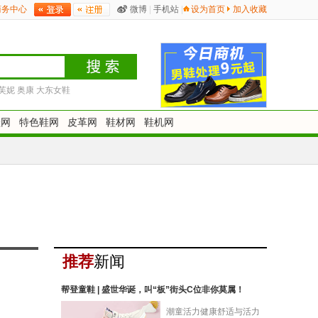
商务中心
微博
|
手机站
|
设为首页
加入收藏
芙妮
奥康
大东女鞋
鞋网
特色鞋网
皮革网
鞋材网
鞋机网
推荐
新闻
帮登童鞋 | 盛世华诞，叫“板”街头C位非你莫属！
潮童活力健康舒适与活力