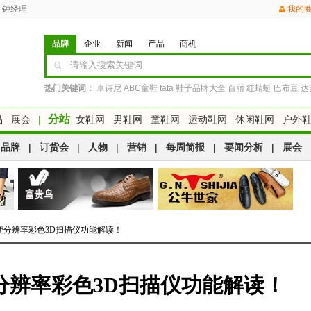
钟经理
我的
品牌
企业
新闻
产品
商机
热门关键词：
卓诗尼
ABC童鞋
tata
鞋子品牌大全
百丽
红蜻蜓
巴布豆
达
分站
品
展会
|
女鞋网
男鞋网
童鞋网
运动鞋网
休闲鞋网
户外
品牌
|
订货会
|
人物
|
营销
|
每周简报
|
要闻分析
|
展会
 C可变分辨率彩色3D扫描仪功能解读！
可变分辨率彩色3D扫描仪功能解读！