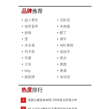
布！发售日期是...
品牌
推荐
超人警长
贝妃尼
保罗盖帝
木林森
妙丽
酷丁
烫
犀牛
木木屋
ABC童鞋
珂卡芙
福连升
丹露
君步
大东
图图
bbg
奥康
骆驼牌
卓诗尼
热度
排行
安踏儿童冠名WSE 2026亚太区青少年
1