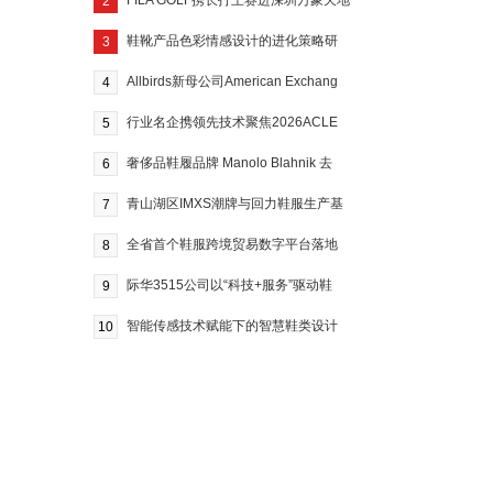
FILA GOLF携长打王赛进深圳万象天地
2
鞋靴产品色彩情感设计的进化策略研
3
Allbirds新母公司American Exchang
4
行业名企携领先技术聚焦2026ACLE
5
奢侈品鞋履品牌 Manolo Blahnik 去
6
青山湖区IMXS潮牌与回力鞋服生产基
7
全省首个鞋服跨境贸易数字平台落地
8
际华3515公司以“科技+服务”驱动鞋
9
智能传感技术赋能下的智慧鞋类设计
10