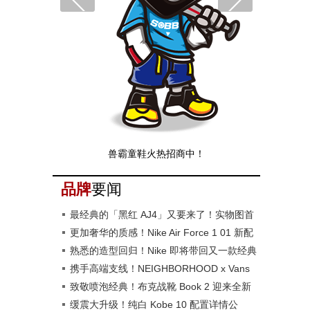
兽霸童鞋火热招商中！
品牌
要闻
最经典的「黑红 AJ4」又要来了！实物图首
次曝光！
更加奢华的质感！Nike Air Force 1 01 新配
色曝光！
熟悉的造型回归！Nike 即将带回又一款经典
战靴！
携手高端支线！NEIGHBORHOOD x Vans
新鞋即将发售
致敬喷泡经典！布克战靴 Book 2 迎来全新
配色
缓震大升级！纯白 Kobe 10 配置详情公