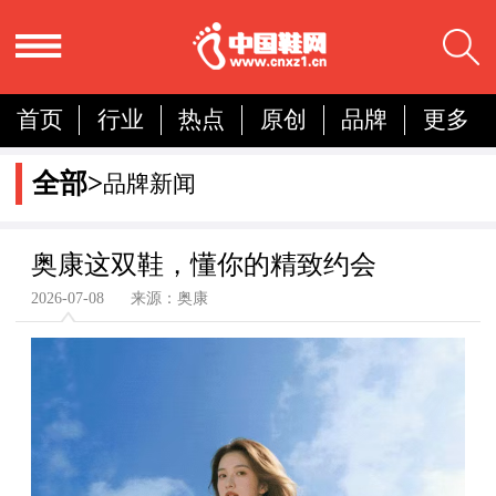
首页
行业
热点
原创
品牌
更多
国内
国际
展会
人物
营销
简报
全部>
品牌新闻
分析
奥康这双鞋，懂你的精致约会
2026-07-08 来源：奥康