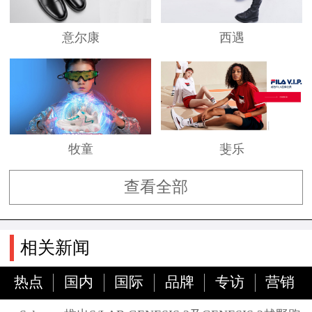
意尔康
西遇
牧童
斐乐
查看全部
相关新闻
热点
国内
国际
品牌
专访
营销