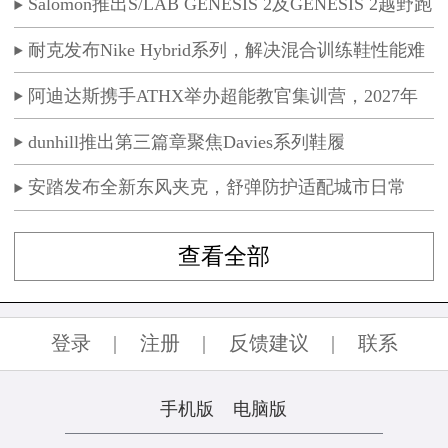
Salomon推出S/LAB GENESIS 2及GENESIS 2越野跑
鞋
耐克发布Nike Hybrid系列，解决混合训练鞋性能难
题
阿迪达斯携手ATHX举办超能教官集训营，2027年
ATHX GAMES落地京沪
dunhill推出第三篇章聚焦Davies系列鞋履
安踏发布全新东风夹克，舒弹防护适配城市日常
查看全部
登录
|
注册
|
反馈建议
|
联系
手机版
电脑版