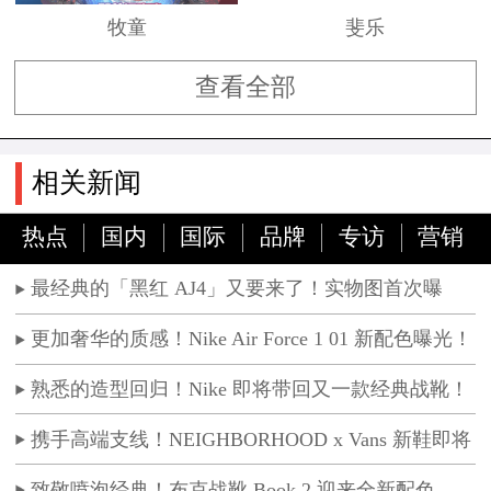
牧童
斐乐
查看全部
相关新闻
热点
国内
国际
品牌
专访
营销
最经典的「黑红 AJ4」又要来了！实物图首次曝
光！
更加奢华的质感！Nike Air Force 1 01 新配色曝光！
熟悉的造型回归！Nike 即将带回又一款经典战靴！
携手高端支线！NEIGHBORHOOD x Vans 新鞋即将
发售
致敬喷泡经典！布克战靴 Book 2 迎来全新配色