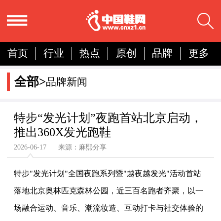
首页
行业
热点
原创
品牌
更多
国内
国际
展会
人物
营销
简报
全部>
品牌新闻
分析
特步“发光计划”夜跑首站北京启动，
推出360X发光跑鞋
2026-06-17 来源：麻熙分享
特步
"发光计划"全国夜跑系列暨"越夜越发光"活动首站
落地北京奥林匹克森林公园，近三百名跑者齐聚，以一
场融合运动、音乐、潮流妆造、互动打卡与社交体验的