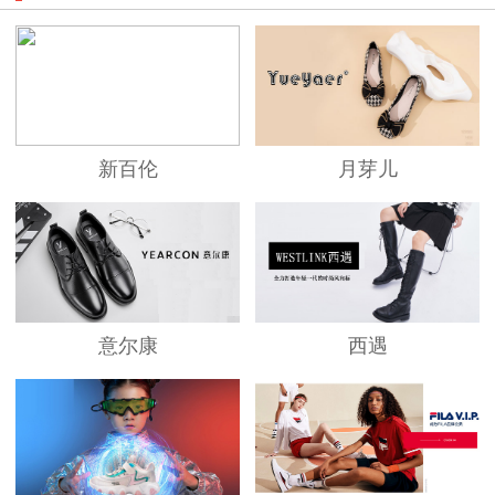
新百伦
月芽儿
意尔康
西遇