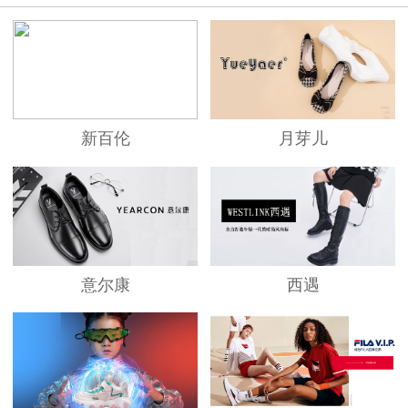
新百伦
月芽儿
意尔康
西遇