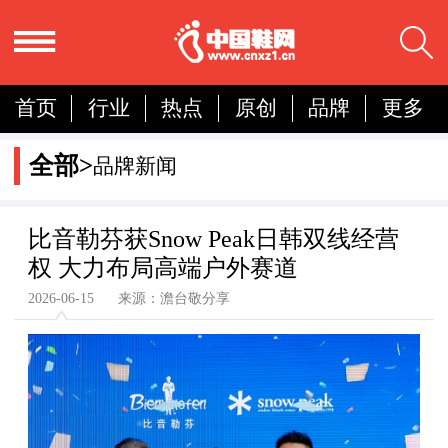
首页
行业
热点
原创
品牌
更多
国内
国际
展会
人物
营销
简报
全部>
品牌新闻
分析
比音勒芬获Snow Peak日韩双线经营
权 大力布局高端户外赛道
2026-06-15 来源：澹台敬分享