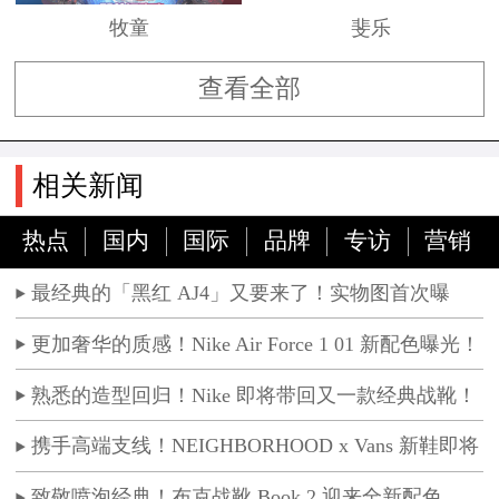
牧童
斐乐
查看全部
相关新闻
热点
国内
国际
品牌
专访
营销
最经典的「黑红 AJ4」又要来了！实物图首次曝
光！
更加奢华的质感！Nike Air Force 1 01 新配色曝光！
熟悉的造型回归！Nike 即将带回又一款经典战靴！
携手高端支线！NEIGHBORHOOD x Vans 新鞋即将
发售
致敬喷泡经典！布克战靴 Book 2 迎来全新配色