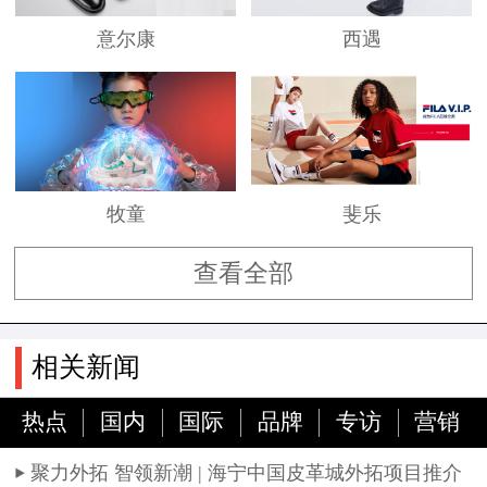
意尔康
西遇
牧童
斐乐
查看全部
相关新闻
热点
国内
国际
品牌
专访
营销
聚力外拓 智领新潮 | 海宁中国皮革城外拓项目推介