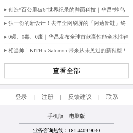
会圆满举办
创造“百公里破6”世界纪录的鞋面科技｜华昌“蜂鸟
翼网纱”定义极致轻量
独一份的新设计！去年全网刷屏的「阿迪新鞋」终
于要发售了！国区消息曝光！
0碳、0毒、0废｜华昌发布全球首款高性能全水性鞋
革“三零生态皮”
相当帅！KITH x Salomon 带来从未见过的新鞋型！
查看全部
登录
|
注册
|
反馈建议
|
联系
手机版
电脑版
业务咨询热线：181 4409 9030