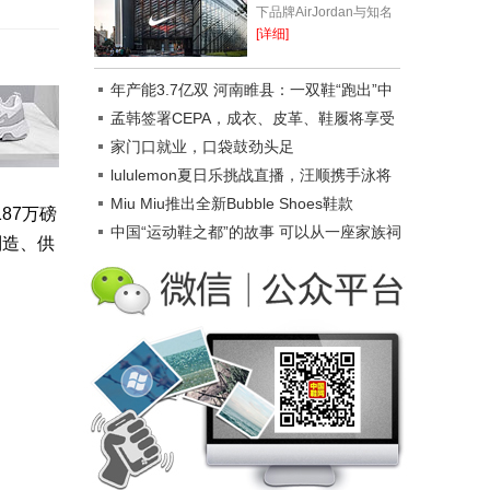
下品牌AirJordan与知名
音乐人、知名设计师三方
[详细]
联名的“闪电倒钩”球鞋发
售后，市场反响强烈，一
年产能3.7亿双 河南睢县：一双鞋“跑出”中
鞋难求。在...
原加速度
孟韩签署CEPA，成衣、皮革、鞋履将享受
韩国优惠关税
家门口就业，口袋鼓劲头足
lululemon夏日乐挑战直播，汪顺携手泳将
传递运动快乐
Miu Miu推出全新Bubble Shoes鞋款
187万磅
中国“运动鞋之都”的故事 可以从一座家族祠
制造、供
堂说起