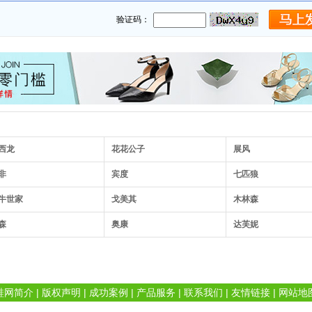
验证码：
西龙
花花公子
展风
非
宾度
七匹狼
牛世家
戈美其
木林森
森
奥康
达芙妮
鞋网简介
|
版权声明
|
成功案例
|
产品服务
|
联系我们
|
友情链接
|
网站地