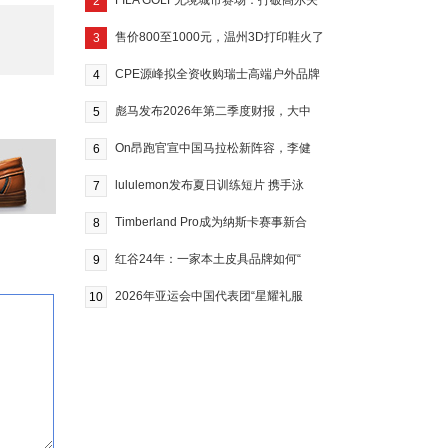
FILA GOLF无境城市赛场：打破高尔夫
2
售价800至1000元，温州3D打印鞋火了
3
CPE源峰拟全资收购瑞士高端户外品牌
4
彪马发布2026年第二季度财报，大中
5
On昂跑官宣中国马拉松新阵容，李健
6
lululemon发布夏日训练短片 携手泳
7
Timberland Pro成为纳斯卡赛事新合
8
红谷24年：一家本土皮具品牌如何“
9
2026年亚运会中国代表团“星耀礼服
10