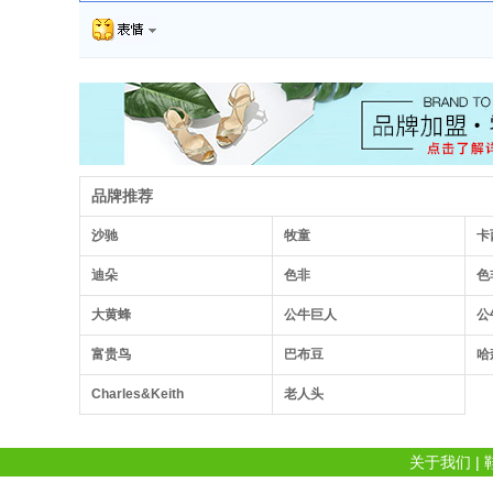
品牌推荐
沙驰
牧童
卡
迪朵
色非
色
大黄蜂
公牛巨人
公
富贵鸟
巴布豆
哈
Charles&Keith
老人头
关于我们
|