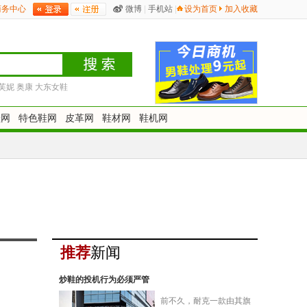
商务中心
微博
|
手机站
|
设为首页
加入收藏
芙妮
奥康
大东女鞋
鞋网
特色鞋网
皮革网
鞋材网
鞋机网
推荐
新闻
炒鞋的投机行为必须严管
前不久，耐克一款由其旗