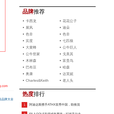
系列
品牌
推荐
卡西龙
花花公子
展风
迪朵
色非
色非
宾度
七匹狼
大黄蜂
公牛巨人
公牛世家
戈美其
木林森
富贵鸟
巴布豆
哈森
奥康
达芙妮
Charles&Keith
老人头
q.com
热度
排行
鞋品牌大全
阿迪达斯携手ATHX首秀中国，助推混
1