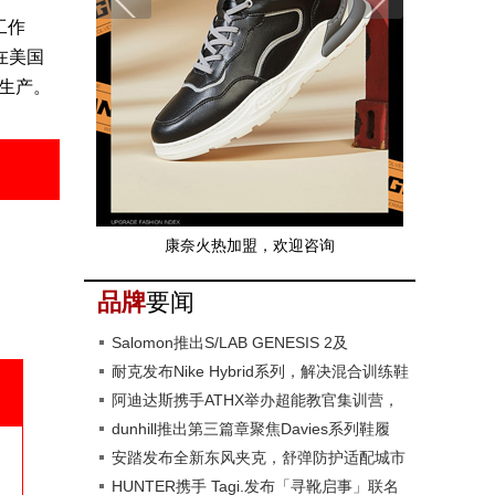
工作
在美国
革生产。
康奈火热加盟，欢迎咨询
品牌
要闻
Salomon推出S/LAB GENESIS 2及
GENESIS 2越野跑鞋
耐克发布Nike Hybrid系列，解决混合训练鞋
性能难题
阿迪达斯携手ATHX举办超能教官集训营，
2027年ATHX GAMES落地京沪
dunhill推出第三篇章聚焦Davies系列鞋履
安踏发布全新东风夹克，舒弹防护适配城市
日常
HUNTER携手 Tagi.发布「寻靴启事」联名