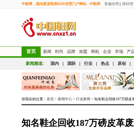
中鞋网，国内垂直鞋类B2B优秀门户网站 - 中鞋网
客服经理
|
陈经理
首页
新闻
时尚
品牌
加盟
商机
企业
市场
产
新闻频道:
国内
|
国际
|
行业
|
热点
|
原创
|
你现在的位置：
首页
>
新闻中心
>
行业新闻
> 知名鞋企回收187万磅皮
知名鞋企回收187万磅皮革