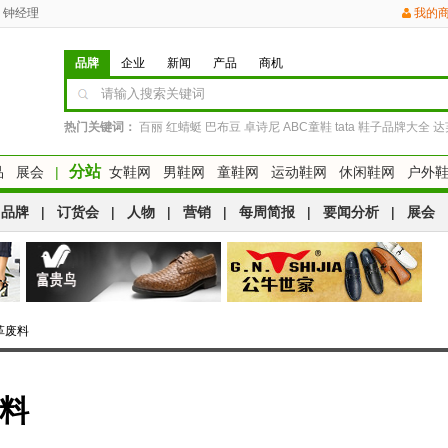
钟经理
我的
品牌
企业
新闻
产品
商机
热门关键词：
百丽
红蜻蜓
巴布豆
卓诗尼
ABC童鞋
tata
鞋子品牌大全
达
分站
品
展会
|
女鞋网
男鞋网
童鞋网
运动鞋网
休闲鞋网
户外
品牌
|
订货会
|
人物
|
营销
|
每周简报
|
要闻分析
|
展会
革废料
废料