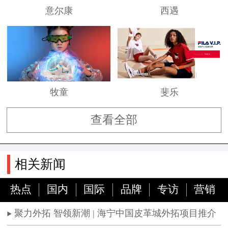
意尔康
西遇
牧童
斐乐
查看全部
相关新闻
热点
国内
国际
品牌
专访
营销
聚力外拓 智领新潮 | 海宁中国皮革城外拓项目推介