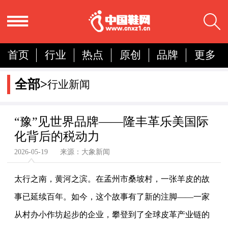
首页
行业
热点
原创
品牌
更多
国内
国际
展会
人物
营销
简报
全部>
行业新闻
分析
“豫”见世界品牌——隆丰革乐美国际
化背后的税动力
2026-05-19 来源：大象新闻
太行之南，黄河之滨。在孟州市桑坡村，一张羊皮的故
事已延续百年。如今，这个故事有了新的注脚——一家
从村办小作坊起步的企业，攀登到了全球皮革产业链的