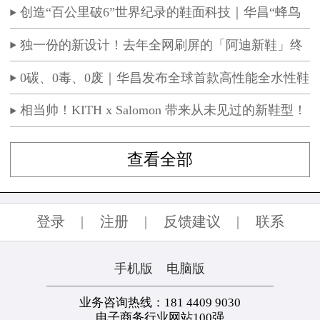
会圆满举办
创造“百公里破6”世界纪录的鞋面科技｜华昌“蜂鸟
翼网纱”定义极致轻量
独一份的新设计！去年全网刷屏的「阿迪新鞋」终
于要发售了！国区消息曝光！
0碳、0毒、0废｜华昌发布全球首款高性能全水性鞋
革“三零生态皮”
相当帅！KITH x Salomon 带来从未见过的新鞋型！
查看全部
登录
|
注册
|
反馈建议
|
联系
手机版
电脑版
业务咨询热线：181 4409 9030
电子商务行业网站100强