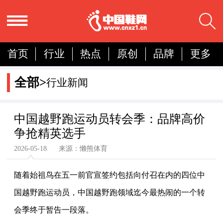
首页
行业
热点
原创
品牌
更多
国内
国际
展会
人物
营销
简报
全部>
行业新闻
分析
中国越野跑运动员转会季：品牌高价
争抢精英选手
2026-05-18 来源：懒熊体育
随着始祖鸟在五一前官宣签约包括向付召在内的四位中
国越野跑运动员，中国越野跑领域迄今最热闹的一个转
会季终于暂告一段落。