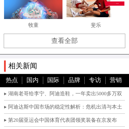
牧童
斐乐
查看全部
相关新闻
热点
国内
国际
品牌
专访
营销
湖南老哥给李宁、阿迪造鞋，一年卖出5000多万双
阿迪达斯中国市场的稳定性解析：危机出清与本土
化经营
第20届亚运会中国体育代表团领奖装备在京发布