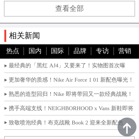
查看全部
相关新闻
热点
国内
国际
品牌
专访
营销
最经典的「黑红 AJ4」又要来了！实物图首次曝
光！
更加奢华的质感！Nike Air Force 1 01 新配色曝光！
熟悉的造型回归！Nike 即将带回又一款经典战靴！
携手高端支线！NEIGHBORHOOD x Vans 新鞋即将
发售
致敬喷泡经典！布克战靴 Book 2 迎来全新配色