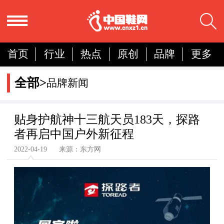
首页
行业
热点
原创
品牌
更多
国内
国际
展会
人物
营销
简报
全部>
品牌新闻
分析
贴身护航神十三航天员183天，探路
者再启中国户外新征程
2022-04-19 来源：东方网