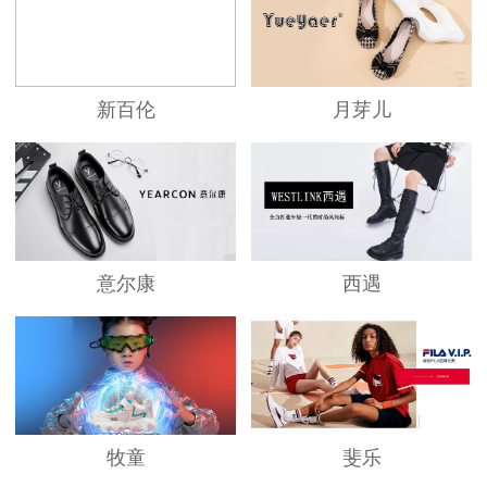
新百伦
月芽儿
意尔康
西遇
牧童
斐乐