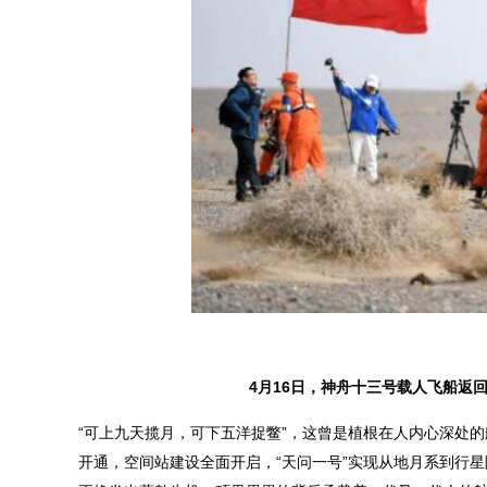
4月16日，神舟十三号载人飞船返
“可上九天揽月，可下五洋捉鳖”，这曾是植根在人内心深处的
开通，空间站建设全面开启，“天问一号”实现从地月系到行