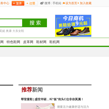
商务中心
微博
|
手机站
|
设为首页
加入收藏
芙妮
奥康
大东女鞋
鞋网
特色鞋网
皮革网
鞋材网
鞋机网
推荐
新闻
帮登童鞋 | 盛世华诞，叫“板”街头C位非你莫属！
潮童活力健康舒适与活力