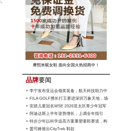
影。
摩熙米昵女鞋 面向全国火热招商中！
品牌
要闻
李宁发布亚运会领奖装备，航天科技助力中
国代表团
FILA GOLF携长打王赛进深圳万象天地，场
景破圈新玩法
安踏儿童冠名WSE 2026亚太区青少年冠军
赛
阿迪达斯上半年逆势增长，上调全年指引
特步少年以科学追高方案重塑童鞋赛道，构
建成长系统生态
盟可睞推出CityTrek 鞋款