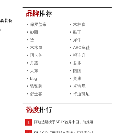
品牌
推荐
3套装备
保罗盖帝
木林森
。
妙丽
酷丁
烫
犀牛
木木屋
ABC童鞋
珂卡芙
福连升
丹露
君步
大东
图图
bbg
奥康
骆驼牌
卓诗尼
舒士客
肯迪凯尼
热度
排行
阿迪达斯携手ATHX首秀中国，助推混
1