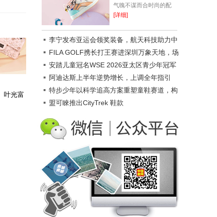
气魄不谋而合时尚的配
色，充满探索乐趣一年一
[详细]
度令人期(开)待(心)的国
庆节来啦假期除了要做旅
李宁发布亚运会领奖装备，航天科技助力中
游路线的准备...
国代表团
FILA GOLF携长打王赛进深圳万象天地，场
景破圈新玩法
安踏儿童冠名WSE 2026亚太区青少年冠军
赛
阿迪达斯上半年逆势增长，上调全年指引
特步少年以科学追高方案重塑童鞋赛道，构
、叶光富
建成长系统生态
盟可睞推出CityTrek 鞋款