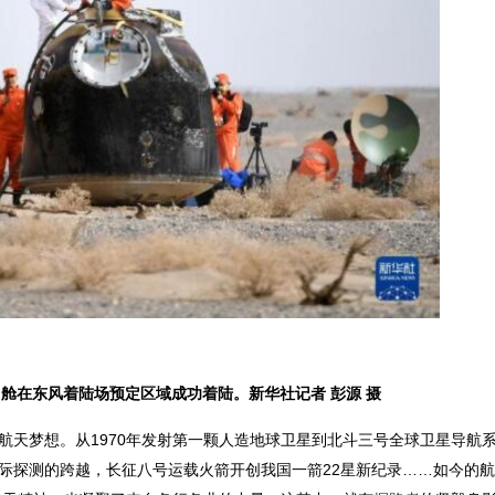
回舱在东风着陆场预定区域成功着陆。新华社记者 彭源 摄
航天梦想。从1970年发射第一颗人造地球卫星到北斗三号全球卫星导航
星际探测的跨越，长征八号运载火箭开创我国一箭22星新纪录……如今的