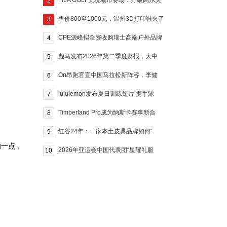
FILA GOLF无境城市赛场：打破高尔夫
2
售价800至1000元，温州3D打印鞋火了
3
CPE源峰拟全资收购瑞士高端户外品牌
4
彪马发布2026年第二季度财报，大中
5
On昂跑官宣中国马拉松新阵容，李健
6
lululemon发布夏日训练短片 携手泳
7
Timberland Pro成为纳斯卡赛事新合
8
红谷24年：一家本土皮具品牌如何“
9
的一点，
2026年亚运会中国代表团“星耀礼服
10