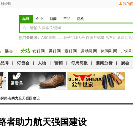
钟经理
我的
品牌
企业
新闻
产品
商机
热门关键词：
ABC童鞋
tata
鞋子品牌大全
百丽
红蜻蜓
巴布豆
卓诗尼
达
分站
品
展会
|
女鞋网
男鞋网
童鞋网
运动鞋网
休闲鞋网
户外
品牌
|
订货会
|
人物
|
营销
|
每周简报
|
要闻分析
|
展会
头探路者助力航天强国建设
探路者助力航天强国建设