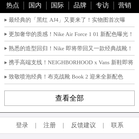
热点
国内
国际
品牌
专访
营销
最经典的「黑红 AJ4」又要来了！实物图首次曝
光！
更加奢华的质感！Nike Air Force 1 01 新配色曝光！
熟悉的造型回归！Nike 即将带回又一款经典战靴！
携手高端支线！NEIGHBORHOOD x Vans 新鞋即将
发售
致敬喷泡经典！布克战靴 Book 2 迎来全新配色
查看全部
登录
|
注册
|
反馈建议
|
联系