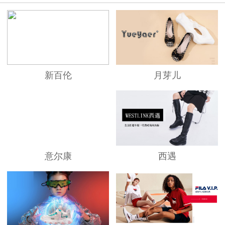
新百伦
月芽儿
意尔康
西遇