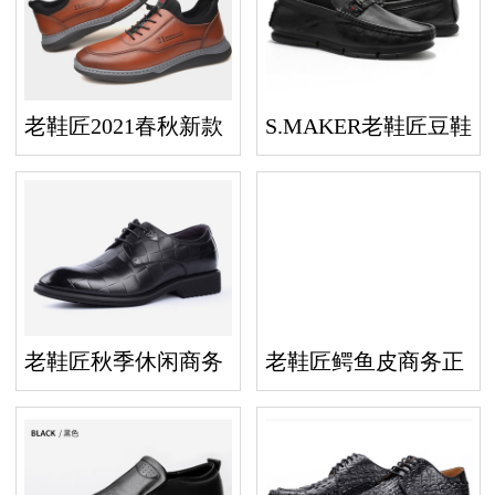
老鞋匠2021春秋新款
S.MAKER老鞋匠豆鞋
商务休闲皮鞋男英伦
男潮真皮软底一脚蹬
百搭真皮
懒人鞋
老鞋匠秋季休闲商务
老鞋匠鳄鱼皮商务正
皮鞋男真皮时尚青年
装皮鞋手工固特异皮
英伦皮鞋
底男鞋