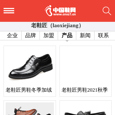
老鞋匠（laoxiejiang）
企业
品牌
加盟
产品
新闻
联系
老鞋匠男鞋冬季加绒
老鞋匠男鞋2021秋季
保暖棉鞋商务正装德
真皮皮鞋男中老年软
比鞋
底爸爸鞋