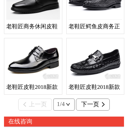
老鞋匠商务休闲皮鞋
老鞋匠鳄鱼皮商务正
防滑爸爸鞋
装皮鞋手工固特异皮
底男鞋
老鞋匠皮鞋2018新款
老鞋匠皮鞋2018新款
皮鞋
豆豆鞋
1/4
上一页
下一页
在线咨询