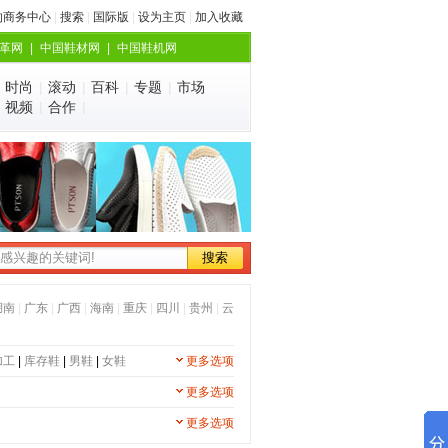
的商务中心
|
搜索
|
国际版
|
设为主页
|
加入收藏
革网
|
中国鞋材网
|
中国鞋机网
|
时尚
|
滚动
|
百科
|
专题
|
市场
|
视频
|
合作
|
湖南
|
广东
|
广西
|
海南
|
重庆
|
四川
|
贵州
|
云
加工
|
库存鞋
|
男鞋
|
女鞋
更多选项
更多选项
更多选项