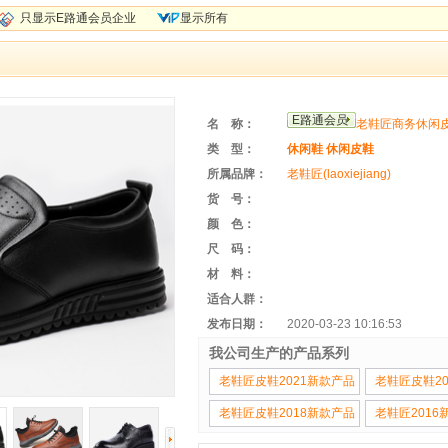
只显示E路通会员企业
显示所有
E路通会员
名 称：
老鞋匠商务休闲
类 型：
休闲鞋
休闲皮鞋
所属品牌：
老鞋匠(laoxiejiang)
货 号：
颜 色：
尺 码：
材 料：
适合人群：
发布日期：
2020-03-23 10:16:53
我公司生产的产品系列
老鞋匠皮鞋2021新款产品
老鞋匠皮鞋2
老鞋匠皮鞋2018新款产品
老鞋匠2016