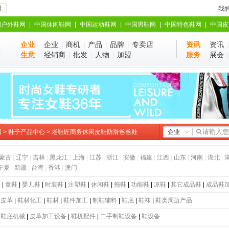
册
我
国户外鞋网
|
中国休闲鞋网
|
中国运动鞋网
|
中国男鞋网
|
中国特色鞋网
|
中国皮
企业
企业
|
商机
|
产品
|
品牌
|
专卖店
资讯
资讯
业
站
生意
经销商
|
批发
|
人物
|
加盟
服务
展会
网
>
鞋子产品中心
> 老鞋匠商务休闲皮鞋防滑爸爸鞋
企业
蒙古
|
辽宁
|
吉林
|
黑龙江
|
上海
|
江苏
|
浙江
|
安徽
|
福建
|
江西
|
山东
|
河南
|
湖北
|
宁夏
|
新疆
|
台湾
|
香港
|
澳门
鞋
|
童鞋
|
婴儿鞋
|
时装鞋
|
注塑鞋
|
休闲鞋
|
拖鞋
|
功能鞋
|
凉鞋
|
其它成品鞋
|
成品鞋
|
皮革
|
鞋材化工
|
鞋材
|
鞋件加工
|
制鞋辅料
|
鞋底
|
鞋袜
|
鞋类周边产品
|
鞋底机械
|
皮革加工设备
|
鞋机配件
|
二手制鞋设备
|
鞋设备