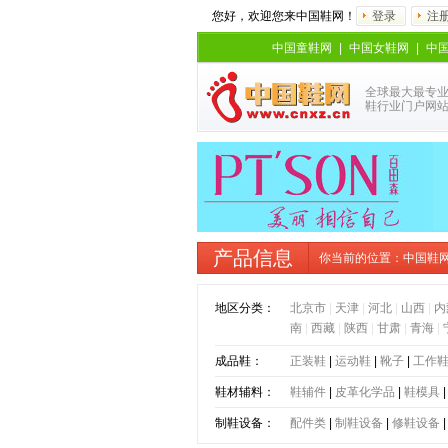
您好，欢迎您来中国鞋网！
登录
注
中国童鞋网
|
中国女鞋网
|
中
全球最大最专
鞋行业门户网
产品信息
你当前的位置：
中国鞋
地区分类：
北京市
|
天津
|
河北
|
山西
|
内
南
|
西藏
|
陕西
|
甘肃
|
青海
|
成品鞋：
正装鞋
|
运动鞋
|
靴子
|
工作
鞋材辅料：
鞋辅件
|
皮革化学品
|
鞋模具
制鞋设备：
配件类
|
制鞋设备
|
修鞋设备