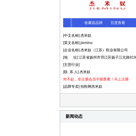
收藏该品牌
百度查看
[中文名称] 杰米奴
[英文名称] jieminu
[企业名称] 杰米奴（江苏）鞋业有限公司
[地 址] 江苏省扬州市邗江区扬子江北路81
[主营行业]
[联 系 人] 杰米奴
对不起，非注册会员不能查看！
马上注册
[品牌专卖] 拍鞋网杰米奴
新闻动态