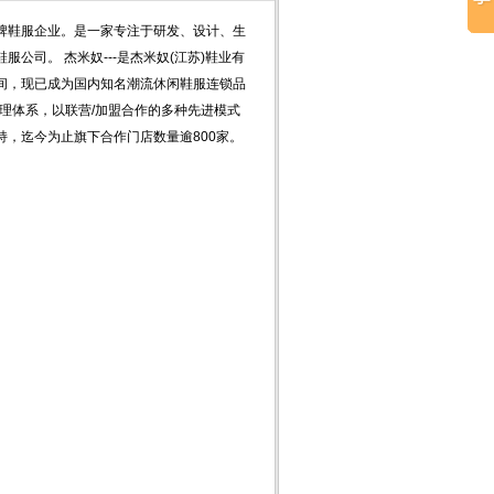
潮牌鞋服企业。是一家专注于研发、设计、生
公司。 杰米奴---是杰米奴(江苏)鞋业有
间，现已成为国内知名潮流休闲鞋服连锁品
管理体系，以联营/加盟合作的多种先进模式
，迄今为止旗下合作门店数量逾800家。