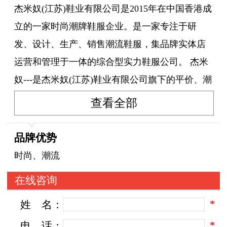
杰米奴(江苏)鞋业有限公司是2015年在中国香港成
立的一家时尚潮牌鞋服企业。是一家专注于研
发、设计、生产、销售潮流鞋服，集品牌实体店
运营和管理于一体的综合型实力鞋服公司。 杰米
奴---是杰米奴(江苏)鞋业有限公司旗下的平价、潮
流、快时尚品牌。进入国内市场短短六年时间，
查看全部
现已成为国内知名潮流休闲鞋服连锁品牌。 公司
拥有一整套系统化、专业化的品牌运营ERP系统
品牌优势
和营销管理体系，以联营/加盟合作的多种先进模
时尚、潮流
式拓展中国时尚潮流市场。凭借公司雄厚的实力
在线咨询
及社会各界的大力支持，迄今为止旗下合作门店
*
姓
名：
数量逾800家。迅速占据时尚潮牌市场的制高点!
*
电
话：