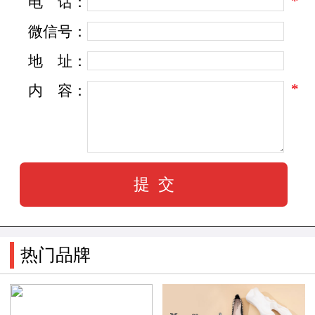
*
电
话：
蝶澳女鞋以其独特的设计风格而脱颖而出。
微信号：
品牌注重时尚潮流的引领，不断推陈出新，将经
地
址：
典与创新相结合。无论是简约优雅还是个性时
*
内
容：
尚，蝶澳女鞋都能够满足不同消费者的需求。品
牌的设计团队经过精心策划和市场调研，力求将
最新的时尚元素融入到产品中，让消费者在穿着
时散发自信和魅力。
此外，蝶澳女鞋注重产品的品质和舒适度。
品牌严格把控每一个生产环节，选用优质的材
热门品牌
料，并注重细节的处理。无论是鞋底的舒适度还
是鞋面的质感，蝶澳女鞋都经过严格的质量控