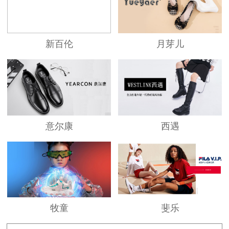
制，以确保每一双鞋子都能够给消费者带来卓越
的穿着体验。
新百伦
月芽儿
意尔康
西遇
牧童
斐乐