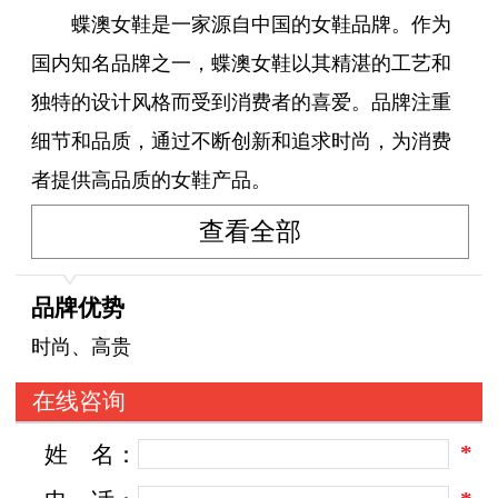
蝶澳女鞋是一家源自中国的女鞋品牌。作为
国内知名品牌之一，蝶澳女鞋以其精湛的工艺和
独特的设计风格而受到消费者的喜爱。品牌注重
细节和品质，通过不断创新和追求时尚，为消费
者提供高品质的女鞋产品。
查看全部
蝶澳女鞋的定位主要是中高端市场。品牌通
过选用优质的材料和精湛的制作工艺，为消费者
品牌优势
打造时尚、舒适且耐穿的鞋履。无论是高跟鞋、
时尚、高贵
平底鞋还是运动鞋，蝶澳女鞋都力求在设计和品
在线咨询
质上追求卓越，以满足消费者对于时尚和品质的
*
姓
名：
追求。