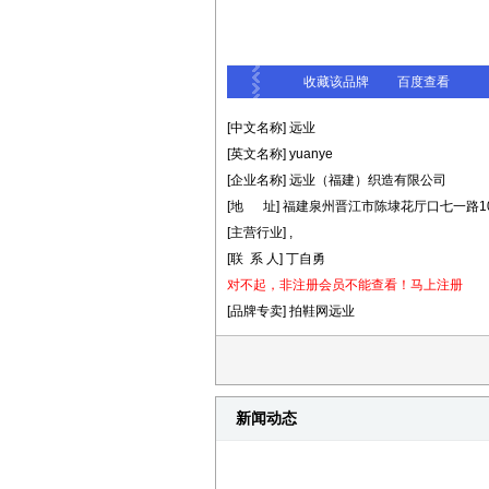
收藏该品牌
百度查看
[中文名称] 远业
[英文名称] yuanye
[企业名称] 远业（福建）织造有限公司
[地 址] 福建泉州晋江市陈埭花厅口七一路10
[主营行业] ,
[联 系 人] 丁自勇
对不起，非注册会员不能查看！
马上注册
[品牌专卖] 拍鞋网远业
新闻动态