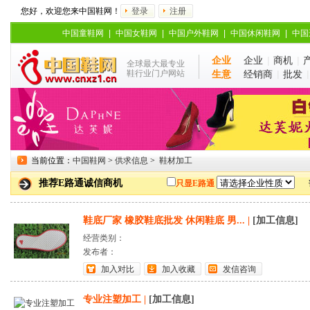
您好，欢迎您来中国鞋网！
登录
注册
中国童鞋网
|
中国女鞋网
|
中国户外鞋网
|
中国休闲鞋网
|
中国
企业
企业
|
商机
|
全球最大最专业
鞋行业门户网站
生意
经销商
|
批发
当前位置：
中国鞋网
>
供求信息
>
鞋材加工
推荐E路通诚信商机
只显E路通
鞋底厂家 橡胶鞋底批发 休闲鞋底 男...
|
[加工信息]
经营类别：
发布者：
加入对比
加入收藏
发信咨询
专业注塑加工
|
[加工信息]