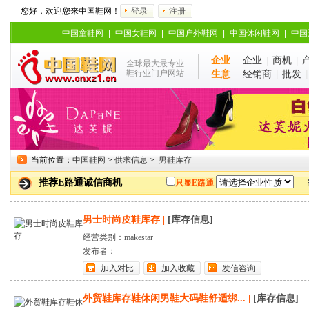
您好，欢迎您来中国鞋网！
登录
注册
中国童鞋网
|
中国女鞋网
|
中国户外鞋网
|
中国休闲鞋网
|
中国
企业
企业
|
商机
|
全球最大最专业
鞋行业门户网站
生意
经销商
|
批发
当前位置：
中国鞋网
>
供求信息
>
男鞋库存
推荐E路通诚信商机
只显E路通
男士时尚皮鞋库存
|
[库存信息]
经营类别：makestar
发布者：
加入对比
加入收藏
发信咨询
外贸鞋库存鞋休闲男鞋大码鞋舒适绑...
|
[库存信息]