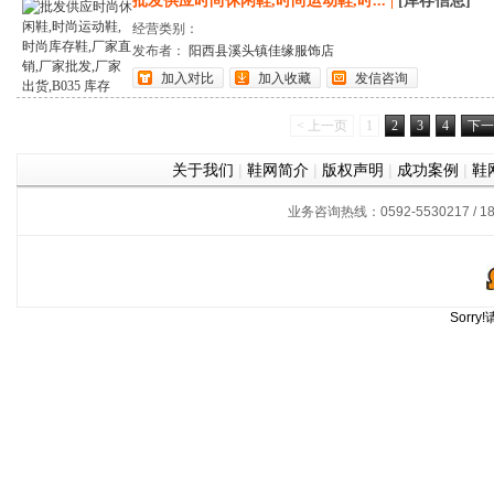
批发供应时尚休闲鞋,时尚运动鞋,时...
|
[库存信息]
经营类别：
发布者：
阳西县溪头镇佳缘服饰店
加入对比
加入收藏
发信咨询
< 上一页
1
2
3
4
下一
关于我们
|
鞋网简介
|
版权声明
|
成功案例
|
鞋
业务咨询热线：0592-5530217 / 180
Sorr