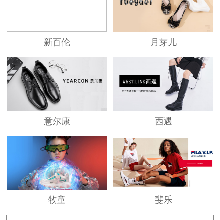
SKAP代表了现代人文理念的升华，提倡从奢
华回归自然的同时，也和现代城市精英的生活模
式紧紧相扣，他崇尚自然、远离束缚，用独特的
新百伦
月芽儿
个性情怀品味自然之美；他追求卓越，秉承对质
量、科技的坚持，开启经典、舒适、健康生活之
旅，缔造明日生活态度。
品牌系列
意尔康
西遇
SKAP Men
自然、舒适、健康、经典
男装作为SKAP成熟系列之一，独具自然味道
牧童
斐乐
的本色形象，特有的颈纹牛皮，质感丰富，个性