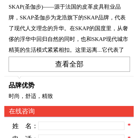
SKAP(圣伽步)——源于法国的皮革皮具鞋业品
牌，SKAP圣伽步为龙浩旗下的SKAP品牌，代表
了现代人文理念的升华。在SKAP的国度里，从奢
侈的浮华中回归自然的同时，也和SKAP现代城市
精英的生活模式紧紧相扣。这里远离...它代表了
现代人文理念的升华，从奢侈的浮华中回归自然
查看全部
的同时，与现代城市精英的生活模式紧紧相扣；
自20世纪末进入中国市场以来，就以其独特的品
品牌优势
牌文化理念和自然时尚的产品，成为都市时尚的
时尚，舒适，精致
新亮点。在创新中不断延伸演绎，SKAP(圣伽步)
在线咨询
现已拥有男装、女装、精品和饰品四个系列，产
*
姓
名：
品涵盖男女皮鞋皮具、商务艺术精品及时尚饰
品，销售网络已覆盖全国130个城市。