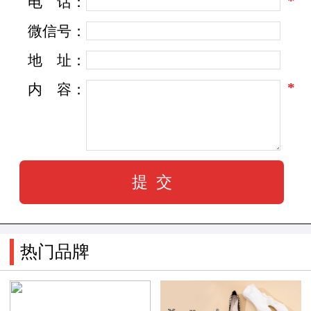
*
电
话：
微信号：
SKAP一向以科技、健康、时尚、经典为本，
地
址：
提倡回归自然和经典格调的升华，以高贵和品味
*
内
容：
的形象为人所熟知。
SKAP产品的皮料以进口的高档面料为主，并
融入成熟的科技功能制作工艺体系。 品牌广
告语——世界在你脚下。
品牌理念
热门品牌
自然、健康、时尚、经典