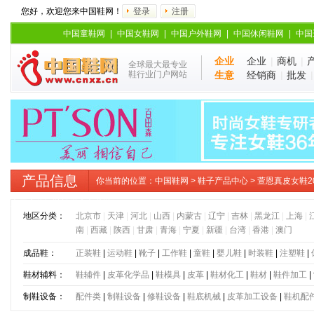
您好，欢迎您来中国鞋网！
登录
注册
中国童鞋网
|
中国女鞋网
|
中国户外鞋网
|
中国休闲鞋网
|
中国
企业
企业
|
商机
|
全球最大最专业
鞋行业门户网站
生意
经销商
|
批发
产品信息
你当前的位置：
中国鞋网
>
鞋子产品中心
> 萱恩真皮女鞋
底厚底休闲鞋松糕底老爹鞋
地区分类：
北京市
|
天津
|
河北
|
山西
|
内蒙古
|
辽宁
|
吉林
|
黑龙江
|
上海
|
南
|
西藏
|
陕西
|
甘肃
|
青海
|
宁夏
|
新疆
|
台湾
|
香港
|
澳门
成品鞋：
正装鞋
|
运动鞋
|
靴子
|
工作鞋
|
童鞋
|
婴儿鞋
|
时装鞋
|
注塑鞋
|
鞋材辅料：
鞋辅件
|
皮革化学品
|
鞋模具
|
皮革
|
鞋材化工
|
鞋材
|
鞋件加工
|
制鞋设备：
配件类
|
制鞋设备
|
修鞋设备
|
鞋底机械
|
皮革加工设备
|
鞋机配