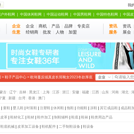
册
我
国户外鞋网
|
中国休闲鞋网
|
中国运动鞋网
|
中国男鞋网
|
中国特色鞋网
|
中国皮
企业
企业
|
商机
|
产品
|
品牌
|
专卖店
资讯
资讯
业
站
生意
经销商
|
批发
|
人物
|
加盟
服务
展会
网
>
鞋子产品中心
> 欧琦蔓反绒真皮长筒靴女2023冬款厚底
企业
蒙古
|
辽宁
|
吉林
|
黑龙江
|
上海
|
江苏
|
浙江
|
安徽
|
福建
|
江西
|
山东
|
河南
|
湖北
|
宁夏
|
新疆
|
台湾
|
香港
|
澳门
鞋
|
童鞋
|
婴儿鞋
|
时装鞋
|
注塑鞋
|
休闲鞋
|
拖鞋
|
功能鞋
|
凉鞋
|
其它成品鞋
|
成品鞋
|
皮革
|
鞋材化工
|
鞋材
|
鞋件加工
|
制鞋辅料
|
鞋底
|
鞋袜
|
鞋类周边产品
|
鞋底机械
|
皮革加工设备
|
鞋机配件
|
二手制鞋设备
|
鞋设备