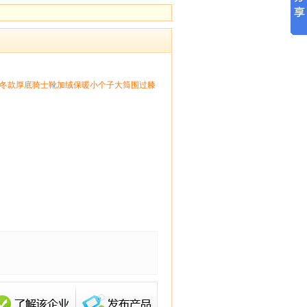
3冬款厚底骑士靴加绒保暖小个子大筒围过膝