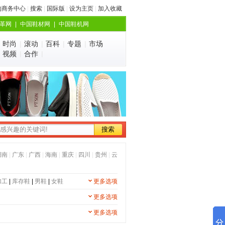
的商务中心
|
搜索
|
国际版
|
设为主页
|
加入收藏
革网
|
中国鞋材网
|
中国鞋机网
|
时尚
|
滚动
|
百科
|
专题
|
市场
|
视频
|
合作
|
湖南
|
广东
|
广西
|
海南
|
重庆
|
四川
|
贵州
|
云
加工
|
库存鞋
|
男鞋
|
女鞋
更多选项
更多选项
更多选项