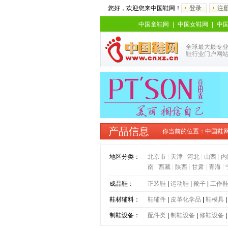
您好，欢迎您来中国鞋网！
登录
注
中国童鞋网
|
中国女鞋网
|
中
全球最大最专
鞋行业门户网
产品信息
你当前的位置：
中国鞋
骑士靴加绒保暖小个子大筒围过膝靴
地区分类：
北京市
|
天津
|
河北
|
山西
|
内
南
|
西藏
|
陕西
|
甘肃
|
青海
|
成品鞋：
正装鞋
|
运动鞋
|
靴子
|
工作
鞋材辅料：
鞋辅件
|
皮革化学品
|
鞋模具
制鞋设备：
配件类
|
制鞋设备
|
修鞋设备