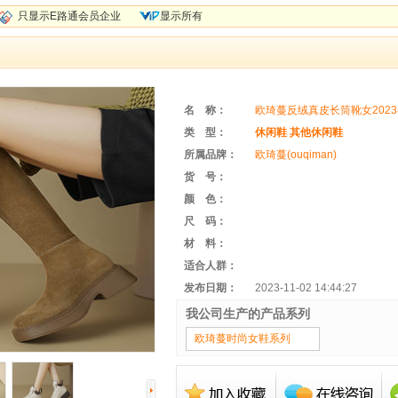
只显示E路通会员企业
显示所有
名 称：
欧琦蔓反绒真皮长筒靴女202
VIP会员
类 型：
靴
休闲鞋
其他休闲鞋
所属品牌：
欧琦蔓(ouqiman)
货 号：
颜 色：
尺 码：
材 料：
适合人群：
发布日期：
2023-11-02 14:44:27
我公司生产的产品系列
欧琦蔓时尚女鞋系列