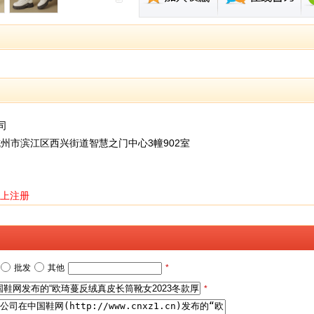
司
州市滨江区西兴街道智慧之门中心3幢902室
上注册
批发
其他
*
*