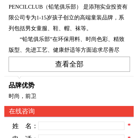
PENCILCLUB（铅笔俱乐部） 是添翔实业投资有
限公司专为1-15岁孩子创立的高端童装品牌，系
列包括男女童服、鞋、帽、袜等。
“铅笔俱乐部”在环保用料、时尚色彩、精致
版型、先进工艺、健康舒适等方面追求尽善尽
美，诠释“铅笔俱乐部”独特和创新的品牌内涵，
查看全部
努力将“铅笔俱乐部”塑造成为健康、时尚的童装
品牌。
品牌优势
在引领新一代儿童服饰潮流的同时，“铅笔俱
时尚，前卫
乐部”更把关注度集中到对孩子的教育，倡导孩子
在线咨询
应具备“独立、自主”的能力，引导孩子从小树
*
姓
名：
立“独立、自主”理念。
“我的童年，我做主！”，“铅笔俱乐部”创造孩