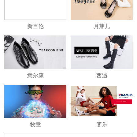
新百伦
月芽儿
意尔康
西遇
牧童
斐乐