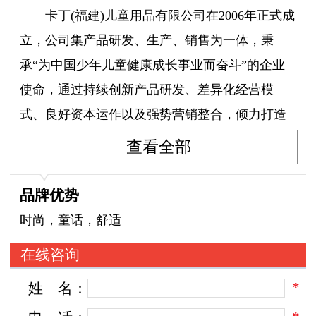
卡丁(福建)儿童用品有限公司在2006年正式成
立，公司集产品研发、生产、销售为一体，秉
承“为中国少年儿童健康成长事业而奋斗”的企业
使命，通过持续创新产品研发、差异化经营模
式、良好资本运作以及强势营销整合，倾力打造
中国少年鞋服用品第一品牌。
查看全部
公司秉承独有的文化底蕴和欧式设计风格优
品牌优势
势，填补了中国现阶段尚无高品位、高质量儿童
时尚，童话，舒适
品牌之空白，并全力打造中国第一儿童品牌，创
在线咨询
建卡丁儿童用品世界。 中国少年对鞋服个性需求
*
姓
名：
为品牌导向，以新一代中国少年生活装备为品牌
标准，全新定义卡丁品牌价值，以“快乐营销”为