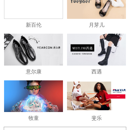
水线4条，员工2000多人，年产卡丁品牌童鞋
3500000多双。
新百伦
月芽儿
为确保产品高品位、高质量，公司又与具有
二十多年开发制作运动鞋生产经验的优秀企业
——福建省泉州南琦鞋业有限公司联姻。委其全
程的产品生产和品质把控。同时，公司在温州、
义乌等地设立办事处，负责开发、生产各类儿童
意尔康
西遇
文具用品、皮鞋、布鞋、学生书包、休闲包等来
丰富卡丁品牌系列产品。
【品牌成长】
牧童
斐乐