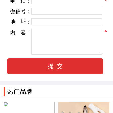
*
电
话：
战略点，宣扬“有爱更快乐”的品牌诉求，实现品
微信号：
牌战略全面转型，全力打造中国少年快乐生活装
地
址：
备，致力成为中国少年最具影响力的鞋服品牌。
*
内
容：
同时，启动品牌明星代言人，签约《湖南卫
视》快乐大本营“快乐家族”成员——杜海涛、吴
昕，引吭快乐呼声，释放快乐力量，打造“中国少
年快乐生活馆”。
公司斥巨资创立的生产物流中心，座落于泉
热门品牌
州市丰泽区华大街道城东社区新厝头城新综合2号
楼。占地面积20000多平方米，拥有运动鞋生产流