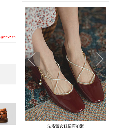
@cnxz.cn
法洛蕾女鞋招商加盟