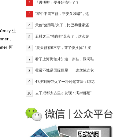
「透明鞋」要开始流行了？
2
“家中不留三鞋，平安又和谐”，这
3
天价“猪蹄鞋”火了，比巴黎世家还
4
eezy 生
丑鞋之王“勃肯鞋”又火了，这么穿
5
nner，
er 何
“夏天鞋有6不穿，穿了快换掉”！接
6
看了上海街拍才知道，凉鞋、洞洞鞋
7
霉霉不愧是国际巨星！一袭丝绒连衣
8
47岁刘涛带火了一种时髦穿法：印花
9
去了成都太古里才发现：满街都是“
10