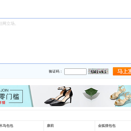
验证码：
木鸟包包
康莉
金狐狸包包