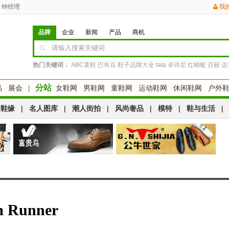
钟经理
我
品牌
企业
新闻
产品
商机
热门关键词：
ABC童鞋
巴布豆
鞋子品牌大全
tata
卓诗尼
红蜻蜓
百丽
达
分站
品
展会
|
女鞋网
男鞋网
童鞋网
运动鞋网
休闲鞋网
户外
运鞋缘
|
名人图库
|
潮人街拍
|
风尚奢品
|
模特
|
鞋与生活
|
m Runner