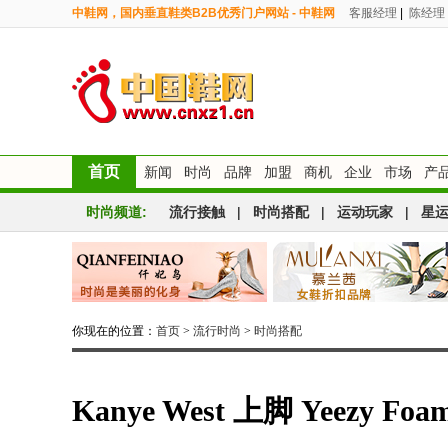
中鞋网，国内垂直鞋类B2B优秀门户网站 - 中鞋网
客服经理
|
陈经理
首页
新闻
时尚
品牌
加盟
商机
企业
市场
产
时尚频道:
流行接触
|
时尚搭配
|
运动玩家
|
星
你现在的位置：
首页
>
流行时尚
>
时尚搭配
Kanye West 上脚 Yeezy Foa