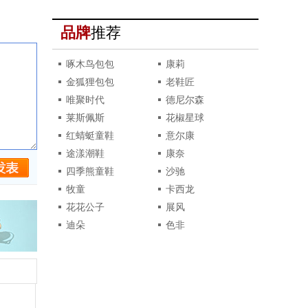
品牌
推荐
啄木鸟包包
康莉
金狐狸包包
老鞋匠
唯聚时代
德尼尔森
莱斯佩斯
花椒星球
红蜻蜓童鞋
意尔康
途漾潮鞋
康奈
四季熊童鞋
沙驰
牧童
卡西龙
花花公子
展风
迪朵
色非