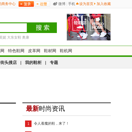
的商务中心
微博
|
手机
设为首页
加入收藏
芙妮
大东女鞋
奥康
鞋网
特色鞋网
皮革网
鞋材网
鞋机网
街头搜店
|
我的鞋柜
|
专题
最新
时尚资讯
令人着魔的鞋，来了！
1