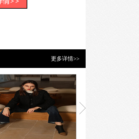
服装的品牌价值!
的老板，他凭借着做工精湛、款式
意大利颇负盛名。除了最开始各款品味
了鞋子、手袋等配饰品，在欧洲时尚
更多详情>>
的欧式时尚风格，传递着自信、积
潮流概念，以其精工细作的优良品质、
尚文化底蕴，在欧洲乃至全球范围内也
新和改变，将锐意风格、时尚创意
风格，汲取国际流行时尚元素，致力于
的服装和鞋包配饰，为潮流人士带来时