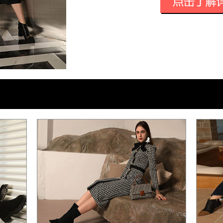
展，倍数成长的品牌连锁店急速提升了RK
RK品牌文化
RK品牌的第一代创始人是一位手工作坊
新潮、用料考究的一系列服饰，在当时的
独特时髦的服装大受欢迎外，RK也制作起
界得到了快速的发展。
起源于意大利的潮流品牌，RK秉承一贯
极正面、乐享生活的精神，融入国际最新
简约经典的设计风格和它倡导的独特的时
赢得了崇高的地位。
RK品牌以当今潮流文化为中心，坚持创
和高端品质融为一体，采集欧洲顶尖设计
开发适合亚洲人审美并具有东方文化品位
尚的新定义。