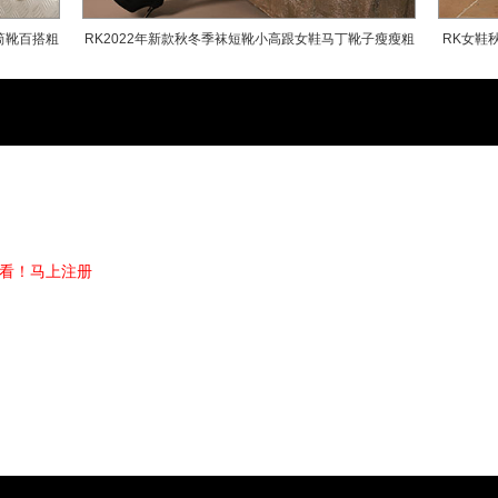
RK品牌定位
筒靴百搭粗
RK2022年新款秋冬季袜短靴小高跟女鞋马丁靴子瘦瘦粗
RK女鞋
产品风格：既可夸张前卫、又可活泼可
跟百搭春秋单靴
消费群体：20-45岁，向往美好自由
产品价格：春夏款139-439 秋冬款199
品牌团队
看！
马上注册
RK品牌拥有国内外资深设计师和一流买
外知名的秀场和各大时装周上，汲取当前
是深入一线市场，把握市场方向，看准消费
近市场。