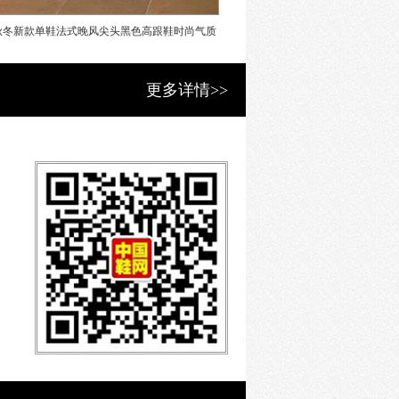
秋冬新款单鞋法式晚风尖头黑色高跟鞋时尚气质
RK显瘦骑士靴女2022冬季新款
爱，既能大方实用，又能简约休闲。
浅口
筒靴子
更多详情>>
、追求个性品味的都市女性和男性。
-699
手团队，他们不但经常游走在国内
国际流行元素，收集时尚素材，同时更
群体，让独树一帜的RK品牌更加贴