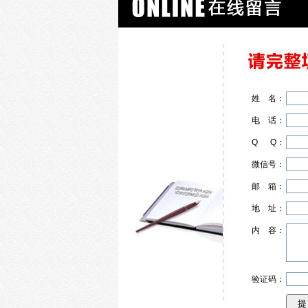
姓
名
：
电
话
：
Q
Q
：
微信号：
邮
箱
：
地
址
：
内
容
：
验证码：