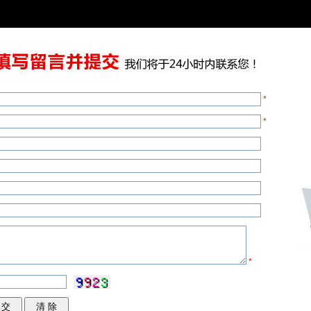
*
*
*