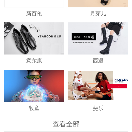
新百伦
月芽儿
意尔康
西遇
牧童
斐乐
查看全部