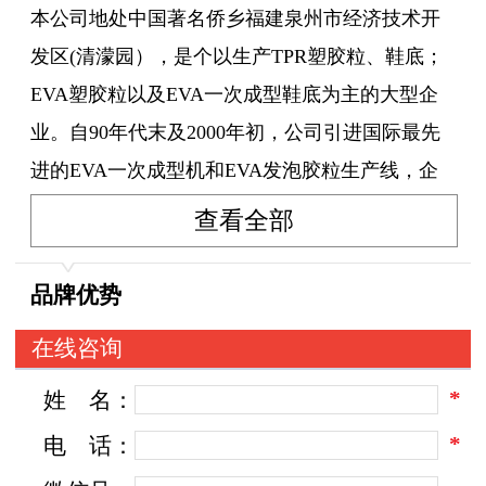
本公司地处中国著名侨乡福建泉州市经济技术开
发区(清濛园），是个以生产TPR塑胶粒、鞋底；
EVA塑胶粒以及EVA一次成型鞋底为主的大型企
业。自90年代末及2000年初，公司引进国际最先
进的EVA一次成型机和EVA发泡胶粒生产线，企
业已形成专业生产EVA、TPR系列产品的完整体
查看全部
系，产品远销东南亚等地区。公司具有各类高素
质的管理人员和工程技术人员，在全面推行现代
品牌优势
化管理，贯彻推行ISO9002的进程中，产品的开发
在线咨询
始终紧跟二十一世纪新潮流，产品质量不断提
*
姓
名：
高，同时为顾客提供优质的服务。本公司愿与您
携手并进，共创未来！
*
电
话：