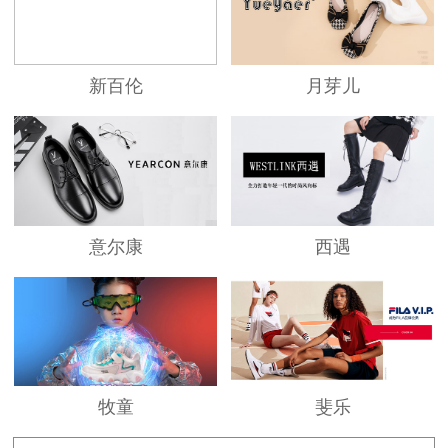
新百伦
月芽儿
意尔康
西遇
牧童
斐乐