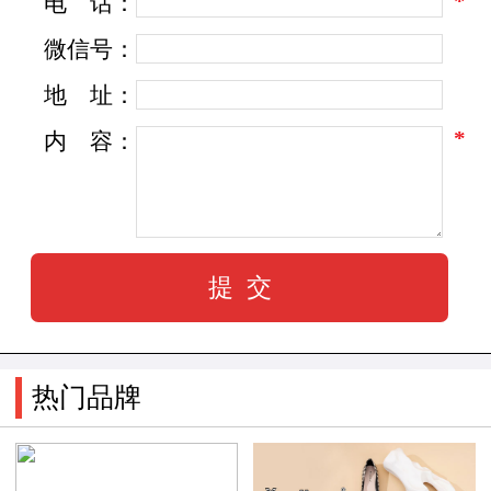
*
电
话：
历史互相映衬。必登高的英文商标“PITANCO”非
微信号：
常国际化，必登高的标志犹如一轮冉冉升起太
地
址：
阳，呈现出一派欣欣向荣的景象。
*
内
容：
品牌历史
鹤山市必登高鞋业皮具有限公司是一间专门
从事皮鞋设计与制造的中外合资企业。创建于
1987年，本着“诚信、创新、竞合、共赢”的企业
价值观和“振兴民族工业、实施品牌战略、力创世
热门品牌
界名牌”的企业目标。投入巨额资金引进国外先进
设备的生产流水线，经过十多年的奋力拼搏与不