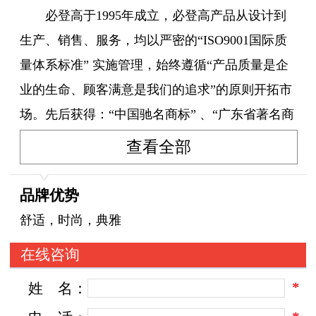
必登高于1995年成立，必登高产品从设计到
生产、销售、服务，均以严密的“ISO9001国际质
量体系标准” 实施管理，始终遵循“产品质量是企
业的生命、顾客满意是我们的追求”的原则开拓市
场。先后获得：“中国驰名商标” 、“广东省著名商
标” 、“中国真皮名鞋” 、“广东省十大知名品
查看全部
牌” 、“广东省名牌产品”等诸多荣誉。
品牌优势
品牌诞生
舒适，时尚，典雅
在线咨询
1995年，必登高品牌正式诞生。它具有非常
*
姓
名：
丰富的文化内涵，揭示了必登高不畏艰难，努力
攀登，必登高峰的企业精神，与中国五千年文化