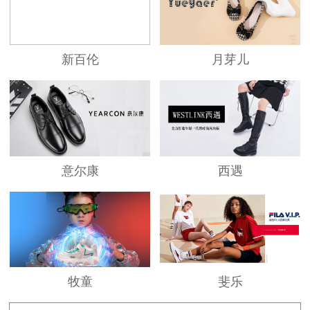
懈努力现已发展为拥有厂房面积30万平方米，人
员3815多人，年产各类高中档男女皮鞋近800万
双，实力雄厚，管理先进的现代化企业。
新百伦
月芽儿
公司产品从投入到生产销售、服务均以严密
的ISO9001国际质量体系标准实施管理。始终遵
循“产品质量是企业的生命，顾客满意是我们的追
求”的原则来开拓市场，创立了“必登高”品牌。必
意尔康
西遇
登高产品均采用最新的鞋材、精湛的工艺，和先
进的生产设备制作而成。款式新颖独特、穿着轻
松舒适，品味非凡，产品畅销全国各地。并以最
高品质、最低价位、最佳服务回馈社会，深受广
牧童
斐乐
大消费者好评与青睐。