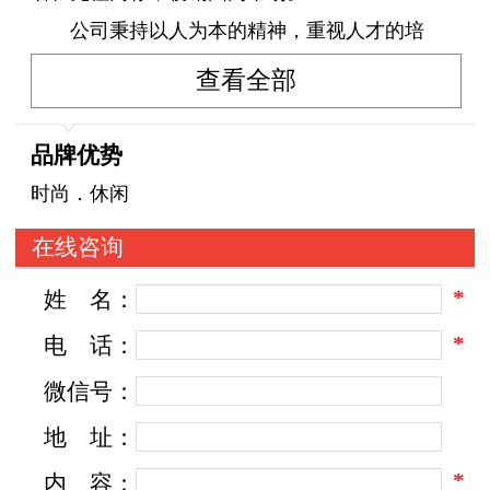
公司秉持以人为本的精神，重视人才的培
养，并不断引入各方面的人才。如今，公司已发
查看全部
展成大型现代化体育用品企业，拥用占地面积
40000平方米的现代化标准厂房、国际最先进的生
品牌优势
产设备、2000余名员工。年产500万双鞋类产品及
时尚．休闲
300万件服饰产品。
在线咨询
*
姓
名：
公司旗下的“露友”品牌连续获得：
*
电
话：
“中国驰名商标”
微信号：
“国家免检产品”
地
址：
“2007年全国用户满意产品”
*
内
容：
“福建省名牌产品”