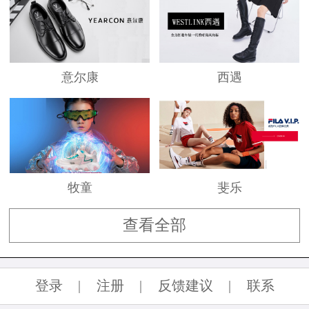
吉克斯坦奥委会建立战略合作伙伴关系，从而抢
占奥运先机，为露友“决胜08”奥运营销做了精彩
的铺垫。
公司成立初；一直追求“以人为本，完美品
意尔康
西遇
质”的理念。“诚信”踌就露友企业的经营宗旨，为
消费者创造价值，为股东创造利润，为员工创造
机会与价值、为社会承担责任与做出贡献的企业
有核心价值观。
牧童
斐乐
倡导生活运动、享受健康生活——露友必将
查看全部
成为卓越的受人尊敬的体育用品企业。
登录
|
注册
|
反馈建议
|
联系