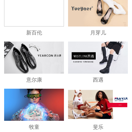
新百伦
月芽儿
意尔康
西遇
牧童
斐乐