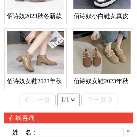
佰诗奴2023秋冬新款
佰诗奴小白鞋女真皮
后拉链女靴时尚显瘦
2023新款秋休闲板鞋
短筒靴潮流舒适
百搭厚底运动鞋
佰诗奴女鞋2023年秋
佰诗奴女鞋2023年秋
季时装靴漆皮时尚高
冬款加绒厚底保暖毛
1/1
上一页
下一页
跟粗跟单皮靴子
毛鞋时尚小皮鞋
在线咨询
*
姓
名：