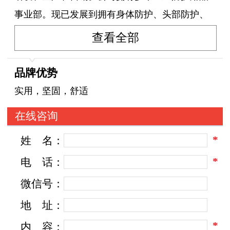
事业部。现已发展到拥有身体防护、头部防护、
手部防护于一体的多条现代化生产线。公司本
查看全部
着“以人为本”倡导“以质量求生存、以管理促销
售、以信誉待客户”的销售宗旨，迅速崛起于中国
品牌优势
防护业。
实用，坚固，舒适
对于未来，机遇与挑战并存，更好的完善销
在线咨询
售体系，质量体系，服务体系，是我们不懈的追
*
姓
名：
求，我们愿与相关行业的公司企业建立良好的合
作关系，共同拓展市场。
*
电
话：
微信号：
地
址：
*
内
容：