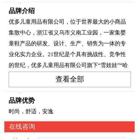
品牌介绍
优多儿童用品有限公司，位于世界最大的小商品
集散中心，浙江省义乌市义南工业园，一家集婴
童鞋产品的研发、设计、生产、销售为一体的专
业化实力企业。21世纪是个具有挑战性、竞争性
的世纪，优多儿童用品有限公司旗下“雪娃娃”“哈
休”品牌确立了"立足在中国、拓展在世界"的战略
查看全部
目标。公司自2000年成立以来，经过9年的精心经
营、完善与发展，已成为国内婴童鞋专业化的生
品牌优势
产企业。
时尚，舒适，安逸
"团结、务实、诚信、创新、发展"是我们的宗
在线咨询
旨，肩负着创造名牌，服务奉献的使命，朝着战