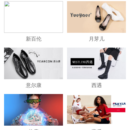
新百伦
月芽儿
意尔康
西遇