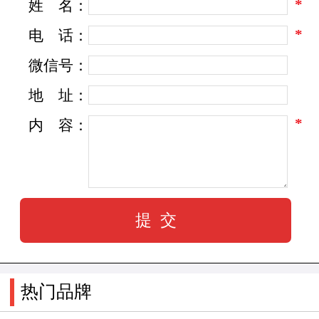
*
姓
名：
略目标高速前进。我们兢兢业业、孜孜以求：我
们诚信务实、追求卓越：我们努力创造、一如既
*
电
话：
往，"质量第一、顾客至上"的宗旨，与国内外客户
微信号：
真诚合作，共创美好未来。
地
址：
*
内
容：
热门品牌