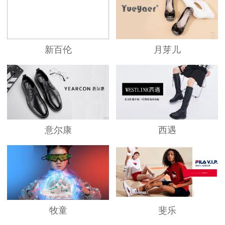
新百伦
月芽儿
意尔康
西遇
牧童
斐乐